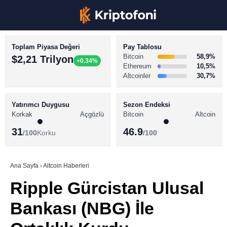
Toplam Piyasa Değeri
Pay Tablosu
Bitcoin
58,9%
$2,21 Trilyon
+0.34%
Ethereum
10,5%
Altcoinler
30,7%
KRİPTO PARA HABERLERİ
Facebook
BİTCOİN HABERLERİ
Yatırımcı Duygusu
Sezon Endeksi
Korkak
Açgözlü
Bitcoin
Altcoin
ALTCOİN HABERLERİ
31
46.9
/100
Korku
/100
AKADEMİ
Instagram
SÖZLÜK
Ana Sayfa
›
Altcoin Haberleri
Ripple Gürcistan Ulusal
Youtube
Bankası (NBG) İle
TikTok