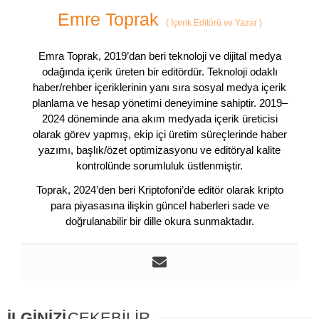
Emre Toprak
(
İçerik Editörü ve Yazar
)
Emra Toprak, 2019’dan beri teknoloji ve dijital medya
odağında içerik üreten bir editördür. Teknoloji odaklı
haber/rehber içeriklerinin yanı sıra sosyal medya içerik
planlama ve hesap yönetimi deneyimine sahiptir. 2019–
2024 döneminde ana akım medyada içerik üreticisi
olarak görev yapmış, ekip içi üretim süreçlerinde haber
yazımı, başlık/özet optimizasyonu ve editöryal kalite
kontrolünde sorumluluk üstlenmiştir.
Toprak, 2024’den beri Kriptofoni’de editör olarak kripto
para piyasasına ilişkin güncel haberleri sade ve
doğrulanabilir bir dille okura sunmaktadır.
İLGİNİZİ
ÇEKEBİLİR