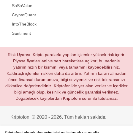
SoSoValue
CryptoQuant
IntoTheBlock
Santiment
Risk Uyarısı: Kripto paralarla yapılan işlemler yüksek risk içerir.
Piyasa fiyatları ani ve sert hareketlere açıktır; bu nedenle
yatırımınızın bir kısmını veya tamamını kaybedebilirsiniz.
Kaldıraçlı işlemler riskleri daha da artırır. Yatırım kararı almadan
önce finansal durumunuzu, bilgi seviyenizi ve risk toleransınızı
dikkatlice değerlendiriniz. Kriptofoni’de yer alan veriler ve içerikler
bilgi amaçlı olup, kesinlik ve güncellik garantisi verilmez.
Doğabilecek kayıplardan Kriptofoni sorumlu tutulamaz.
Kriptofoni © 2020 - 2026. Tüm hakları saklıdır.
Kriptofoni olarak deneyiminizi geliştirmek ve analiz