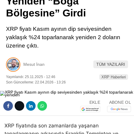
Yeniden “Boğa
Pinterest
Bölgesine” Girdi
LinkedIn
XRP fiyatı Kasım ayının dip seviyesinden
yaklaşık %24 toparlanarak yeniden 2 doların
Telegram
üzerine çıktı.
Mesut İnan
TÜM YAZILARI
Yayınlandı: 25.11.2025 - 12:46
XRP Haberleri
Son Güncelleme: 22.04.2026 - 13:26
EKLE
ABONE OL
XRP fiyatında son zamanlarda yaşanan
toparlanmanın arkasında Franklin Templeton ve