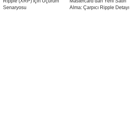
Ripple (XRP) İçin Uçurum
Mastercard’dan Yeni Satın
Senaryosu
Alma: Çarpıcı Ripple Detayı