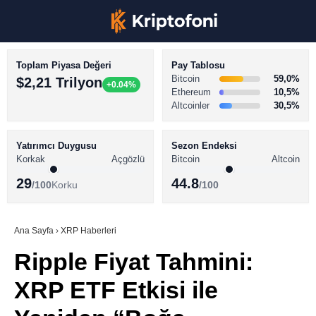
Toplam Piyasa Değeri
Pay Tablosu
Bitcoin
59,0%
$2,21 Trilyon
+0.04%
Ethereum
10,5%
Altcoinler
30,5%
KRİPTO PARA HABERLERİ
Facebook
BİTCOİN HABERLERİ
Yatırımcı Duygusu
Sezon Endeksi
Korkak
Açgözlü
Bitcoin
Altcoin
ALTCOİN HABERLERİ
29
44.8
/100
Korku
/100
AKADEMİ
Instagram
SÖZLÜK
Ana Sayfa
›
XRP Haberleri
Ripple Fiyat Tahmini:
Youtube
XRP ETF Etkisi ile
TikTok