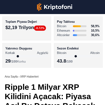
Toplam Piyasa Değeri
Pay Tablosu
Bitcoin
58,9%
$2,19 Trilyon
-0.72%
Ethereum
10,5%
Altcoinler
30,6%
KRİPTO PARA HABERLERİ
Facebook
BİTCOİN HABERLERİ
Yatırımcı Duygusu
Sezon Endeksi
Korkak
Açgözlü
Bitcoin
Altcoin
ALTCOİN HABERLERİ
29
43.8
/100
Korku
/100
AKADEMİ
Instagram
SÖZLÜK
Ana Sayfa
›
XRP Haberleri
Ripple 1 Milyar XRP
Youtube
Kilidini Açacak: Piyasa
TikTok