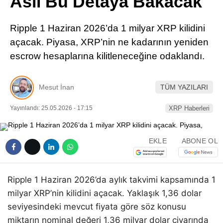
Asıl Bu Detaya Bakacak
Pinterest
Ripple 1 Haziran 2026’da 1 milyar XRP kilidini
LinkedIn
açacak. Piyasa, XRP’nin ne kadarının yeniden
escrow hesaplarına kilitleneceğine odaklandı.
Telegram
Mesut İnan
TÜM YAZILARI
Yayınlandı: 25.05.2026 - 17:15
XRP Haberleri
EKLE
ABONE OL
Ripple 1 Haziran 2026’da aylık takvimi kapsamında 1
milyar XRP’nin kilidini açacak. Yaklaşık 1,36 dolar
seviyesindeki mevcut fiyata göre söz konusu
miktarın nominal değeri 1,36 milyar dolar civarında