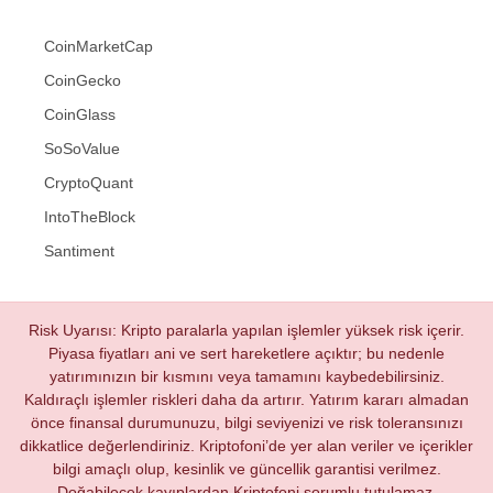
CoinMarketCap
CoinGecko
CoinGlass
SoSoValue
CryptoQuant
IntoTheBlock
Santiment
Risk Uyarısı: Kripto paralarla yapılan işlemler yüksek risk içerir.
Piyasa fiyatları ani ve sert hareketlere açıktır; bu nedenle
yatırımınızın bir kısmını veya tamamını kaybedebilirsiniz.
Kaldıraçlı işlemler riskleri daha da artırır. Yatırım kararı almadan
önce finansal durumunuzu, bilgi seviyenizi ve risk toleransınızı
dikkatlice değerlendiriniz. Kriptofoni’de yer alan veriler ve içerikler
bilgi amaçlı olup, kesinlik ve güncellik garantisi verilmez.
Doğabilecek kayıplardan Kriptofoni sorumlu tutulamaz.