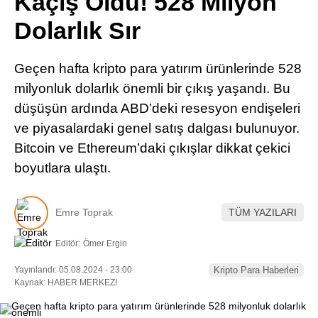
Kaçış Oldu! 528 Milyon
Pinterest
Dolarlık Sır
LinkedIn
Geçen hafta kripto para yatırım ürünlerinde 528
milyonluk dolarlık önemli bir çıkış yaşandı. Bu
Telegram
düşüşün ardında ABD’deki resesyon endişeleri
ve piyasalardaki genel satış dalgası bulunuyor.
Bitcoin ve Ethereum’daki çıkışlar dikkat çekici
boyutlara ulaştı.
Emre Toprak
TÜM YAZILARI
Editör:
Ömer Ergin
Yayınlandı: 05.08.2024 - 23:00
Kripto Para Haberleri
Kaynak: HABER MERKEZI