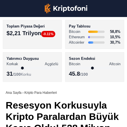
Toplam Piyasa Değeri
Pay Tablosu
Bitcoin
58,8%
$2,21 Trilyon
-0.11%
Ethereum
10,5%
Altcoinler
30,7%
KRİPTO PARA HABERLERİ
Facebook
BİTCOİN HABERLERİ
Yatırımcı Duygusu
Sezon Endeksi
Korkak
Açgözlü
Bitcoin
Altcoin
ALTCOİN HABERLERİ
31
45.8
/100
Korku
/100
AKADEMİ
Instagram
SÖZLÜK
Ana Sayfa
›
Kripto Para Haberleri
Resesyon Korkusuyla
Youtube
Kripto Paralardan Büyük
TikTok