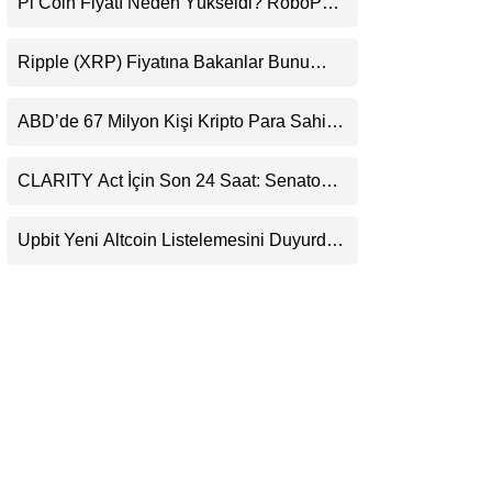
Pi Coin Fiyatı Neden Yükseldi? RoboPay
LinkedIn
Ortaklığı ve Güncelleme İyimserliği
Destekledi
Ripple (XRP) Fiyatına Bakanlar Bunu
Telegram
Kaçırıyor: Evernorth’tan Dikkat Çeken
Uyarı
ABD’de 67 Milyon Kişi Kripto Para Sahibi:
Ripple’dan “Eski Algılar Yıkıldı” Mesajı
CLARITY Act İçin Son 24 Saat: Senato
Matematiği Kripto Para Piyasasının
Beklentisini Bozabilir
Upbit Yeni Altcoin Listelemesini Duyurdu:
KRW, BTC ve USDT Paritelerinde İşlem
Görecek