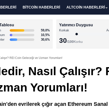
ABERLERİ
BİTCOİN HABERLERİ
ALTCOİN HABERLERİ
Tablosu
Yatırımcı Duygusu
n
59,0%
Korkak
A
eum
10,5%
30
nler
30,6%
/100
Korku
Çalışır? REI Coin Geleceği ve Uzman Yorumları!
dir, Nasıl Çalışır?
zman Yorumları!
ain’den evrilerek çığır açan Ethereum Sana