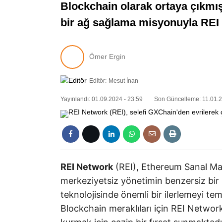
Blockchain olarak ortaya çıkmış
bir ağ sağlama misyonuyla REI
Ömer Ergin
Editör:
Mesut İnan
Yayınlandı: 01.09.2024 - 23:59
Son Güncelleme: 11.01.2
REI Network
(REI), Ethereum Sanal Mak
merkeziyetsiz yönetimin benzersiz bi
teknolojisinde önemli bir ilerlemeyi temsi
Blockchain meraklıları için REI Network,