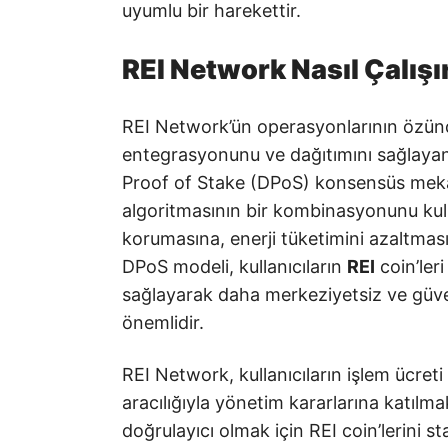
uyumlu bir harekettir.
REI Network Nasıl Çalışı
REI Network’ün operasyonlarının özünd
entegrasyonunu ve dağıtımını sağlaya
Proof of Stake (DPoS) konsensüs meka
algoritmasının bir kombinasyonunu kull
korumasına, enerji tüketimini azaltması
DPoS modeli, kullanıcıların
REI
coin’ler
sağlayarak daha merkeziyetsiz ve güven
önemlidir.
REI Network, kullanıcıların işlem ücret
aracılığıyla yönetim kararlarına katılma
doğrulayıcı olmak için REI coin’lerini 