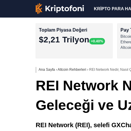
KRİPTO PARA H
Toplam Piyasa Değeri
Pay 
Bitcoi
$2,21 Trilyon
+0.40%
Ether
Altcoi
Ana Sayfa
›
Altcoin Rehberleri
›
REI Network Nedir, Nasıl 
REI Network Ne
Geleceği ve U
REI Network (REI), selefi GXCh