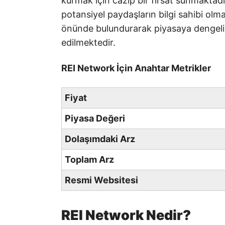
kurmak için cazip bir fırsat sunmaktadır
potansiyel paydaşların bilgi sahibi olmal
önünde bulundurarak piyasaya dengeli b
edilmektedir.
REI Network İçin Anahtar Metrikler
Fiyat
Piyasa Değeri
Dolaşımdaki Arz
Toplam Arz
Resmi Websitesi
REI Network Nedir?