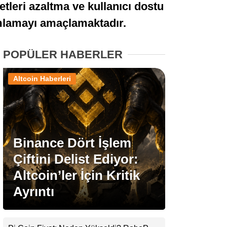
tleri azaltma ve kullanıcı dostu
Stablecoin Haberleri
mlamayı amaçlamaktadır.
POPÜLER HABERLER
Facebook
Altcoin Haberleri
Instagram
Binance Dört İşlem
Youtube
Çiftini Delist Ediyor:
Altcoin’ler İçin Kritik
TikTok
Ayrıntı
Pinterest