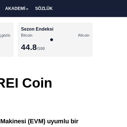
AKADEMİ
SÖZLÜK
Sezon Endeksi
çgözlü
Bitcoin
Altcoin
44.8
/100
Kripto Para Haberleri
Bitcoin Haberleri
 REI Coin
Altcoin Haberleri
Ethereum Haberleri
Solana Haberleri
XRP Haberleri
l Makinesi (EVM) uyumlu bir
Memecoin Haberleri