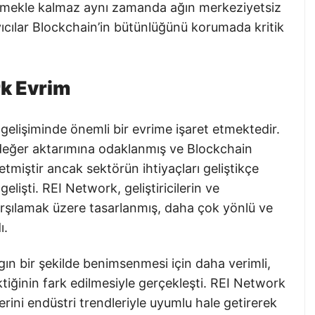
etmekle kalmaz aynı zamanda ağın merkeziyetsiz
yıcılar Blockchain’in bütünlüğünü korumada kritik
k Evrim
elişiminde önemli bir evrime işaret etmektedir.
 değer aktarımına odaklanmış ve Blockchain
 etmiştir ancak sektörün ihtiyaçları geliştikçe
elişti. REI Network, geliştiricilerin ve
 karşılamak üzere tasarlanmış, daha çok yönlü ve
ı.
gın bir şekilde benimsenmesi için daha verimli,
rektiğinin fark edilmesiyle gerçekleşti. REI Network
rini endüstri trendleriyle uyumlu hale getirerek