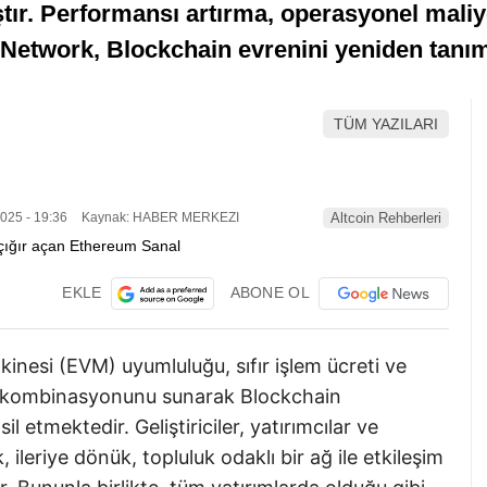
tır. Performansı artırma, operasyonel maliye
 Network, Blockchain evrenini yeniden tanı
TÜM YAZILARI
025 - 19:36
Kaynak: HABER MERKEZI
Altcoin Rehberleri
EKLE
ABONE OL
inesi (EVM) uyumluluğu, sıfır işlem ücreti ve
r kombinasyonunu sunarak Blockchain
l etmektedir. Geliştiriciler, yatırımcılar ve
 ileriye dönük, topluluk odaklı bir ağ ile etkileşim