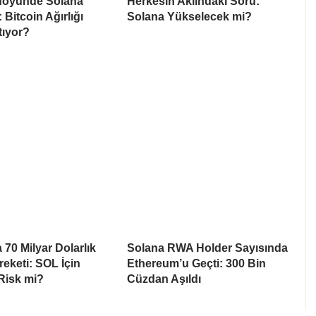
föyünde Solana
Herkesin Aklındaki Soru:
: Bitcoin Ağırlığı
Solana Yükselecek mi?
tıyor?
 70 Milyar Dolarlık
Solana RWA Holder Sayısında
eketi: SOL İçin
Ethereum’u Geçti: 300 Bin
 Risk mi?
Cüzdan Aşıldı