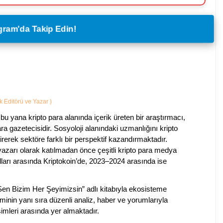
legram'da Takip Edin!
ik Editörü ve Yazar
)
bu yana kripto para alanında içerik üreten bir araştırmacı,
a gazetecisidir. Sosyoloji alanındaki uzmanlığını kripto
irerek sektöre farklı bir perspektif kazandırmaktadır.
 yazarı olarak katılmadan önce çeşitli kripto para medya
lları arasında Kriptokoin’de, 2023–2024 arasında ise
 Sen Bizim Her Şeyimizsin” adlı kitabıyla ekosisteme
iminin yanı sıra düzenli analiz, haber ve yorumlarıyla
isimleri arasında yer almaktadır.