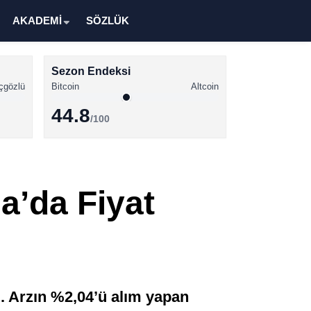
AKADEMİ
SÖZLÜK
Sezon Endeksi
çgözlü
Bitcoin
Altcoin
44.8
/100
Kripto Para Haberleri
Bitcoin Haberleri
a’da Fiyat
Altcoin Haberleri
Ethereum Haberleri
Solana Haberleri
XRP Haberleri
i. Arzın %2,04’ü alım yapan
Memecoin Haberleri