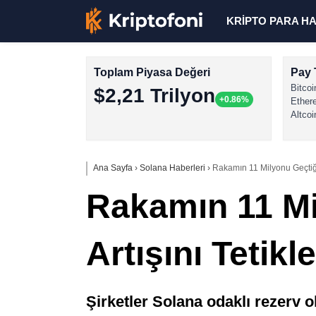
KRİPTO PARA H
Toplam Piyasa Değeri
Pay 
Bitcoi
$2,21 Trilyon
+0.86%
Ether
Altcoi
Ana Sayfa
›
Solana Haberleri
›
Rakamın 11 Milyonu Geçtiği
Rakamın 11 Mi
Artışını Tetik
Şirketler Solana odaklı rezerv o