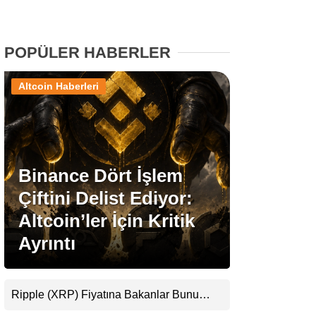
Stablecoin Haberleri
POPÜLER HABERLER
Altcoin Haberleri
Facebook
Binance Dört İşlem
Instagram
Çiftini Delist Ediyor:
Youtube
Altcoin’ler İçin Kritik
Ayrıntı
TikTok
Pinterest
Ripple (XRP) Fiyatına Bakanlar Bunu
Kaçırıyor: Evernorth’tan Dikkat Çeken