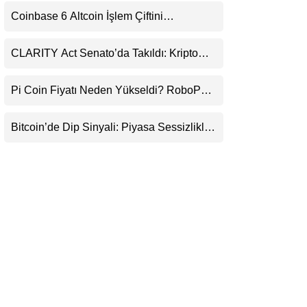
Uyarı
LinkedIn
Coinbase 6 Altcoin İşlem Çiftini
Durduracak
Telegram
CLARITY Act Senato’da Takıldı: Kripto
Para Piyasası 2027’yi Fiyatlıyor
Pi Coin Fiyatı Neden Yükseldi? RoboPay
Ortaklığı ve Güncelleme İyimserliği
Destekledi
Bitcoin’de Dip Sinyali: Piyasa Sessizlikle
Sıkışıyor