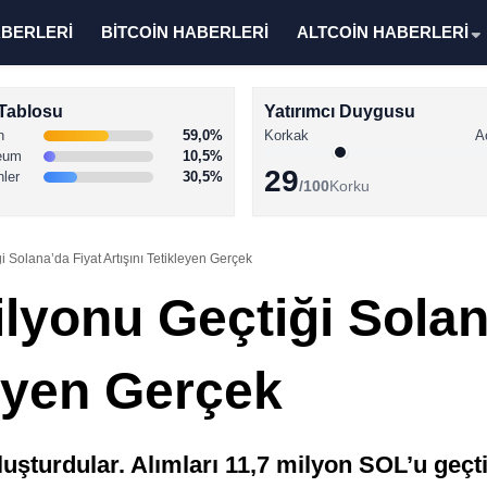
ABERLERİ
BİTCOİN HABERLERİ
ALTCOİN HABERLERİ
Tablosu
Yatırımcı Duygusu
n
59,0%
Korkak
A
eum
10,5%
29
nler
30,5%
/100
Korku
 Solana’da Fiyat Artışını Tetikleyen Gerçek
lyonu Geçtiği Solan
leyen Gerçek
luşturdular. Alımları 11,7 milyon SOL’u geçt