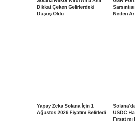
Solana Rekor Kırdı Ama Asıl
GSR Port
Dikkat Çeken Gelirlerdeki
Sarsıntısı
Düşüş Oldu
Neden Ar
Yapay Zeka Solana İçin 1
Solana’da
Ağustos 2026 Fiyatını Belirledi
USDC Har
Fırsat mı