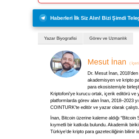
Haberleri İlk Siz Alın! Bizi Şimdi Te
Yazar Biyografisi
Görev ve Uzmanlık
Mesut İnan
(
İçer
Dr. Mesut İnan, 2018’den 
akademisyen ve kripto par
para ekosistemiyle birleşt
Kriptofoni’ye kurucu ortak, içerik editörü ve
platformlarda görev alan İnan, 2018–2023 yı
COINTURK’te editör ve yazar olarak çalıştı.
İnan, Bitcoin üzerine kaleme aldığı “Bitcoin
kıymetli bir katkıda bulundu. Akademik birik
Türkiye’de kripto para gazeteciliğinin bilinir 