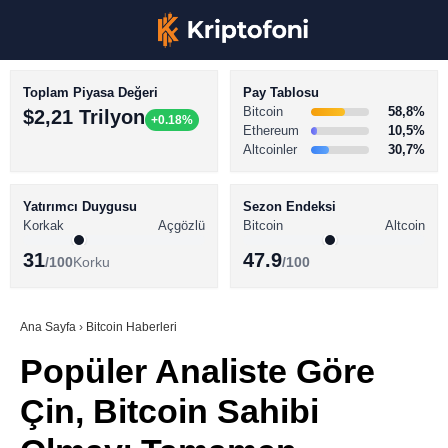
Toplam Piyasa Değeri
Pay Tablosu
Bitcoin
58,8%
$2,21 Trilyon
+0.18%
Ethereum
10,5%
Altcoinler
30,7%
KRİPTO PARA HABERLERİ
Facebook
BİTCOİN HABERLERİ
Yatırımcı Duygusu
Sezon Endeksi
Korkak
Açgözlü
Bitcoin
Altcoin
ALTCOİN HABERLERİ
31
47.9
/100
Korku
/100
AKADEMİ
Instagram
SÖZLÜK
Ana Sayfa
›
Bitcoin Haberleri
Popüler Analiste Göre
Youtube
Çin, Bitcoin Sahibi
TikTok