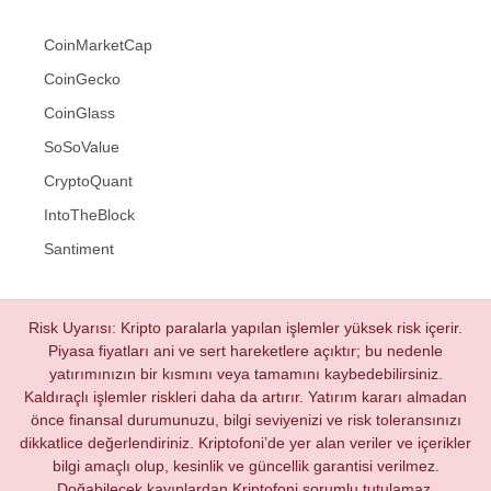
CoinMarketCap
CoinGecko
CoinGlass
SoSoValue
CryptoQuant
IntoTheBlock
Santiment
Risk Uyarısı: Kripto paralarla yapılan işlemler yüksek risk içerir.
Piyasa fiyatları ani ve sert hareketlere açıktır; bu nedenle
yatırımınızın bir kısmını veya tamamını kaybedebilirsiniz.
Kaldıraçlı işlemler riskleri daha da artırır. Yatırım kararı almadan
önce finansal durumunuzu, bilgi seviyenizi ve risk toleransınızı
dikkatlice değerlendiriniz. Kriptofoni’de yer alan veriler ve içerikler
bilgi amaçlı olup, kesinlik ve güncellik garantisi verilmez.
Doğabilecek kayıplardan Kriptofoni sorumlu tutulamaz.