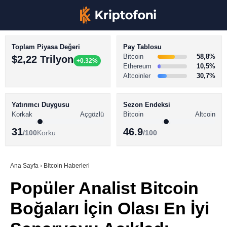
Toplam Piyasa Değeri
Pay Tablosu
Bitcoin
58,8%
$2,22 Trilyon
+0.32%
Ethereum
10,5%
Altcoinler
30,7%
KRİPTO PARA HABERLERİ
Facebook
BİTCOİN HABERLERİ
Yatırımcı Duygusu
Sezon Endeksi
Korkak
Açgözlü
Bitcoin
Altcoin
ALTCOİN HABERLERİ
31
46.9
/100
Korku
/100
AKADEMİ
Instagram
SÖZLÜK
Ana Sayfa
›
Bitcoin Haberleri
Popüler Analist Bitcoin
Youtube
Boğaları İçin Olası En İyi
TikTok