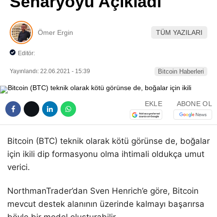
Senaryoyu Açıkladı
Pinterest
Ömer Ergin
TÜM YAZILARI
LinkedIn
Editör:
Telegram
Yayınlandı: 22.06.2021 - 15:39
Bitcoin Haberleri
EKLE
ABONE OL
Bitcoin (BTC) teknik olarak kötü görünse de, boğalar
için ikili dip formasyonu olma ihtimali oldukça umut
verici.
NorthmanTrader’dan Sven Henrich’e göre, Bitcoin
mevcut destek alanının üzerinde kalmayı başarırsa