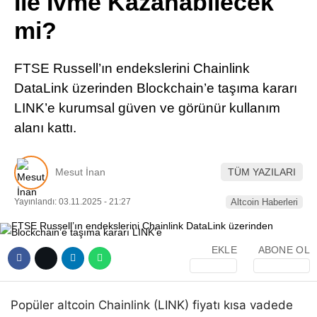
İle İvme Kazanabilecek
Pinterest
mi?
LinkedIn
FTSE Russell’ın endekslerini Chainlink
DataLink üzerinden Blockchain’e taşıma kararı
Telegram
LINK’e kurumsal güven ve görünür kullanım
alanı kattı.
Mesut İnan
TÜM YAZILARI
Yayınlandı: 03.11.2025 - 21:27
Altcoin Haberleri
EKLE
ABONE OL
Popüler altcoin Chainlink (LINK) fiyatı kısa vadede