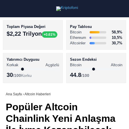
Toplam Piyasa Değeri
Pay Tablosu
Bitcoin
58,9%
$2,22 Trilyon
+0.61%
Ethereum
10,5%
Altcoinler
30,7%
KRİPTO PARA HABERLERİ
Facebook
BİTCOİN HABERLERİ
Yatırımcı Duygusu
Sezon Endeksi
Korkak
Açgözlü
Bitcoin
Altcoin
ALTCOİN HABERLERİ
30
44.8
/100
Korku
/100
AKADEMİ
Instagram
SÖZLÜK
Ana Sayfa
›
Altcoin Haberleri
Popüler Altcoin
Youtube
Chainlink Yeni Anlaşma
TikTok