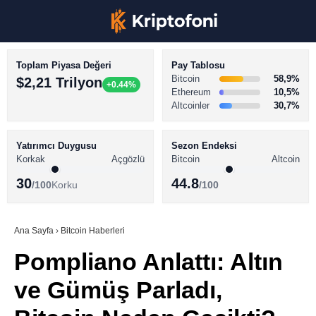
Toplam Piyasa Değeri
Pay Tablosu
Bitcoin
58,9%
$2,21 Trilyon
+0.44%
Ethereum
10,5%
Altcoinler
30,7%
KRİPTO PARA HABERLERİ
Facebook
BİTCOİN HABERLERİ
Yatırımcı Duygusu
Sezon Endeksi
Korkak
Açgözlü
Bitcoin
Altcoin
ALTCOİN HABERLERİ
30
44.8
/100
Korku
/100
AKADEMİ
Instagram
SÖZLÜK
Ana Sayfa
›
Bitcoin Haberleri
Pompliano Anlattı: Altın
Youtube
ve Gümüş Parladı,
TikTok