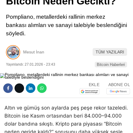
Bitcoin Neden Gecikti?
Pinterest
Pompliano, metallerdeki rallinin merkez
LinkedIn
bankası alımları ve sanayi talebiyle beslendiğini
söyledi.
Telegram
Mesut İnan
TÜM YAZILARI
Yayınlandı: 27.01.2026 - 23:43
Bitcoin Haberleri
EKLE
ABONE OL
Altın ve gümüş son aylarda peş peşe rekor tazeledi.
Bitcoin ise Kasım ortasından beri 84.000–94.000
dolar bandına sıkıştı. Kripto para piyasası “Bitcoin
neden geride kaldı?” sorusunu daha yüksek sesle