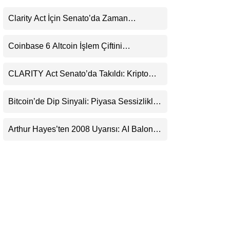
LinkedIn
Clarity Act İçin Senato’da Zaman
Daralıyor
Telegram
Coinbase 6 Altcoin İşlem Çiftini
Durduracak
CLARITY Act Senato’da Takıldı: Kripto
Para Piyasası 2027’yi Fiyatlıyor
Bitcoin’de Dip Sinyali: Piyasa Sessizlikle
Sıkışıyor
Arthur Hayes’ten 2008 Uyarısı: AI Balonu
Bitcoin’i Nasıl Besleyebilir?