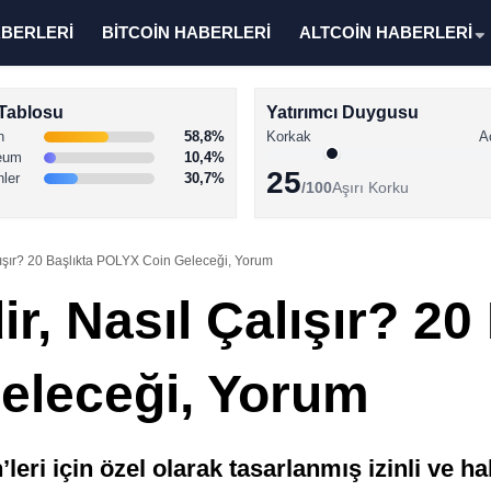
ABERLERİ
BİTCOİN HABERLERİ
ALTCOİN HABERLERİ
Tablosu
Yatırımcı Duygusu
n
58,8%
Korkak
A
eum
10,4%
25
nler
30,7%
/100
Aşırı Korku
ışır? 20 Başlıkta POLYX Coin Geleceği, Yorum
, Nasıl Çalışır? 20 
eleceği, Yorum
ri için özel olarak tasarlanmış izinli ve ha