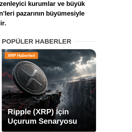
zenleyici kurumlar ve büyük
Stablecoin Haberleri
en’leri pazarının büyümesiyle
ir.
Facebook
POPÜLER HABERLER
XRP Haberleri
Instagram
Youtube
TikTok
Ripple (XRP) İçin
Uçurum Senaryosu
Pinterest