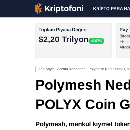
KRİPTO PARA H
Toplam Piyasa Değeri
Pay 
Bitcoi
$2,20 Trilyon
+0.07%
Ether
Altcoi
Ana Sayfa
›
Altcoin Rehberleri
›
Polymesh Nedir, Nasıl Çal
Polymesh Nedir
POLYX Coin G
Polymesh, menkul kıymet token’le