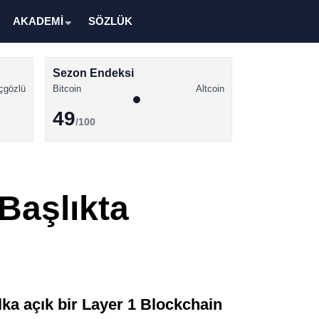
AKADEMİ
SÖZLÜK
Sezon Endeksi
çgözlü
Bitcoin
Altcoin
49
/100
Kripto Para Haberleri
Bitcoin Haberleri
Başlıkta
Altcoin Haberleri
Ethereum Haberleri
Solana Haberleri
XRP Haberleri
lka açık bir Layer 1 Blockchain
Memecoin Haberleri