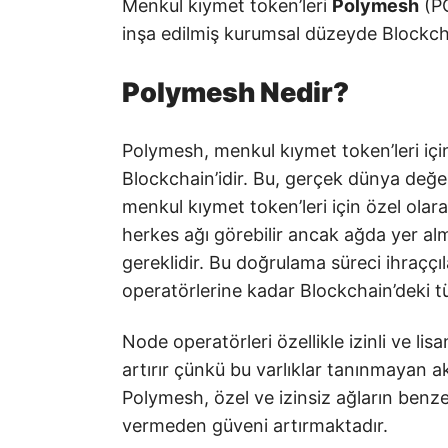
Menkul kıymet token’leri
Polymesh
(PO
inşa edilmiş kurumsal düzeyde Blockcha
Polymesh Nedir?
Polymesh, menkul kıymet token’leri için 
Blockchain’idir. Bu, gerçek dünya değeri
menkul kıymet token’leri için özel olara
herkes ağı görebilir ancak ağda yer a
gereklidir. Bu doğrulama süreci ihraççıl
operatörlerine kadar Blockchain’deki tü
Node operatörleri özellikle izinli ve lisa
artırır çünkü bu varlıklar tanınmayan akt
Polymesh, özel ve izinsiz ağların benze
vermeden güveni artırmaktadır.