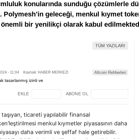
umluluk konularında sunduğu çözümlerle dü
lir. Polymesh’in geleceği, menkul kıymet tok
 önemli bir yenilikçi olarak kabul edilmekted
TÜM YAZILARI
024 - 11:04
Kaynak: HABER MERKEZI
Altcoin Rehberleri
EKLE
ABONE OL
şıyan, ticareti yapılabilir finansal
en’leştirilmesi menkul kıymetler piyasasının daha
yasayı daha verimli ve şeffaf hale getirebilir.