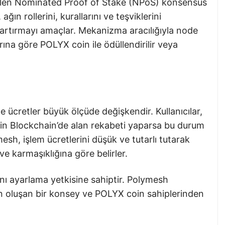
rilen Nominated Proof of Stake (NPoS) konsensüs
ın rollerini, kurallarını ve teşviklerini
 artırmayı amaçlar. Mekanizma aracılığıyla node
rına göre POLYX coin ile ödüllendirilir veya
e ücretler büyük ölçüde değişkendir. Kullanıcılar,
çin Blockchain’de alan rekabeti yaparsa bu durum
esh, işlem ücretlerini düşük ve tutarlı tutarak
 ve karmaşıklığına göre belirler.
ı ayarlama yetkisine sahiptir. Polymesh
n oluşan bir konsey ve POLYX coin sahiplerinden