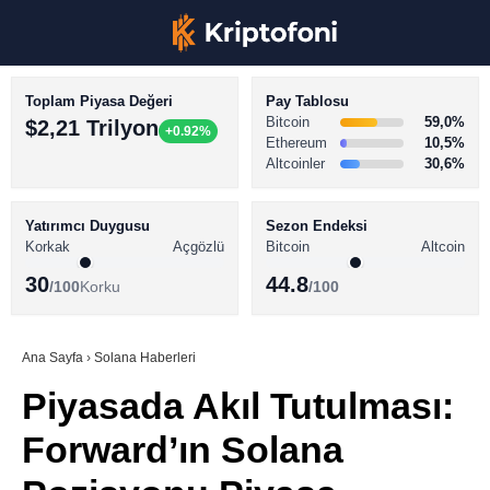
Toplam Piyasa Değeri
Pay Tablosu
Bitcoin
59,0%
$2,21 Trilyon
+0.92%
Ethereum
10,5%
Altcoinler
30,6%
KRİPTO PARA HABERLERİ
Facebook
BİTCOİN HABERLERİ
Yatırımcı Duygusu
Sezon Endeksi
Korkak
Açgözlü
Bitcoin
Altcoin
ALTCOİN HABERLERİ
30
44.8
/100
Korku
/100
AKADEMİ
Instagram
SÖZLÜK
Ana Sayfa
›
Solana Haberleri
Piyasada Akıl Tutulması:
Youtube
Forward’ın Solana
TikTok