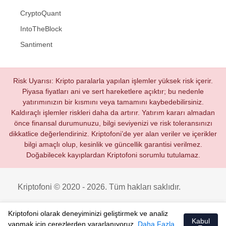
CryptoQuant
IntoTheBlock
Santiment
Risk Uyarısı: Kripto paralarla yapılan işlemler yüksek risk içerir.
Piyasa fiyatları ani ve sert hareketlere açıktır; bu nedenle
yatırımınızın bir kısmını veya tamamını kaybedebilirsiniz.
Kaldıraçlı işlemler riskleri daha da artırır. Yatırım kararı almadan
önce finansal durumunuzu, bilgi seviyenizi ve risk toleransınızı
dikkatlice değerlendiriniz. Kriptofoni’de yer alan veriler ve içerikler
bilgi amaçlı olup, kesinlik ve güncellik garantisi verilmez.
Doğabilecek kayıplardan Kriptofoni sorumlu tutulamaz.
Kriptofoni © 2020 - 2026. Tüm hakları saklıdır.
Kriptofoni olarak deneyiminizi geliştirmek ve analiz
Kabul
yapmak için çerezlerden yararlanıyoruz.
Daha Fazla