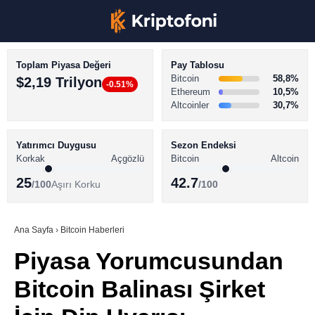
Toplam Piyasa Değeri
Pay Tablosu
Bitcoin
58,8%
$2,19 Trilyon
-0.51%
Ethereum
10,5%
Altcoinler
30,7%
KRİPTO PARA HABERLERİ
Facebook
BİTCOİN HABERLERİ
Yatırımcı Duygusu
Sezon Endeksi
Korkak
Açgözlü
Bitcoin
Altcoin
ALTCOİN HABERLERİ
25
42.7
/100
Aşırı Korku
/100
AKADEMİ
Instagram
SÖZLÜK
Ana Sayfa
›
Bitcoin Haberleri
Piyasa Yorumcusundan
Youtube
Bitcoin Balinası Şirket
TikTok