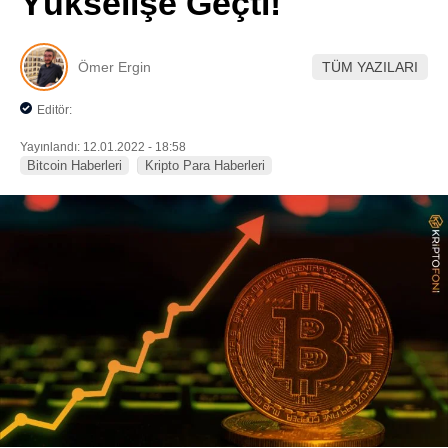
Yükselişe Geçti!
Pinterest
Ömer Ergin
TÜM YAZILARI
LinkedIn
Editör:
Telegram
Yayınlandı: 12.01.2022 - 18:58
Bitcoin Haberleri
Kripto Para Haberleri