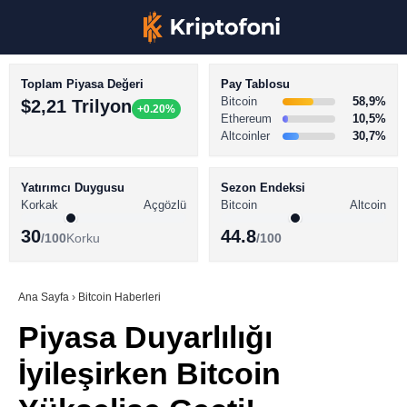
Toplam Piyasa Değeri
Pay Tablosu
Bitcoin
58,9%
$2,21 Trilyon
+0.20%
Ethereum
10,5%
Altcoinler
30,7%
KRİPTO PARA HABERLERİ
Facebook
BİTCOİN HABERLERİ
Yatırımcı Duygusu
Sezon Endeksi
Korkak
Açgözlü
Bitcoin
Altcoin
ALTCOİN HABERLERİ
30
44.8
/100
Korku
/100
AKADEMİ
Instagram
SÖZLÜK
Ana Sayfa
›
Bitcoin Haberleri
Piyasa Duyarlılığı
Youtube
İyileşirken Bitcoin
TikTok