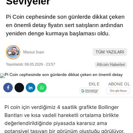
Seviyeler
Pinterest
Pi Coin cephesinde son günlerde dikkat çeken
LinkedIn
en önemli detay fiyatın sert satışların ardından
yeniden denge kurmaya başlaması oldu.
Telegram
Mesut İnan
TÜM YAZILARI
Yayınlandı: 09.05.2026 - 23:57
Altcoin Haberleri
EKLE
ABONE OL
Pi coin için verdiğimiz 4 saatlik grafikte Bollinger
Bantları ve kısa vadeli hareketli ortalama birlikte
değerlendirildiğinde piyasada kararsız ama
potansiyel taşıyan bir görünüm oluştuğu görülüyor.