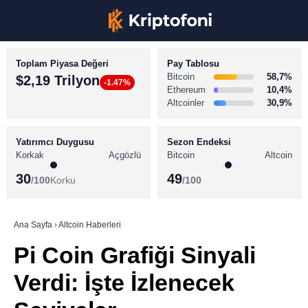
Toplam Piyasa Değeri
Pay Tablosu
Bitcoin
58,7%
$2,19 Trilyon
-1.47%
Ethereum
10,4%
Altcoinler
30,9%
KRİPTO PARA HABERLERİ
Facebook
BİTCOİN HABERLERİ
Yatırımcı Duygusu
Sezon Endeksi
Korkak
Açgözlü
Bitcoin
Altcoin
ALTCOİN HABERLERİ
30
49
/100
Korku
/100
AKADEMİ
Instagram
SÖZLÜK
Ana Sayfa
›
Altcoin Haberleri
Pi Coin Grafiği Sinyali
Youtube
Verdi: İşte İzlenecek
TikTok