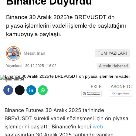
Binance Duyurdu
Pinterest
Binance 30 Aralık 2025’te BREVUSDT ön
LinkedIn
piyasa işlemlerini vadeli işlemlerde başlattığını
kamuoyuyla paylaştı.
Telegram
Mesut İnan
TÜM YAZILARI
Yayınlandı: 30.12.2025 - 16:02
Altcoin Haberleri
EKLE
ABONE OL
Binance Futures 30 Aralık 2025 tarihinde
BREVUSDT sürekli vadeli sözleşmesi için ön piyasa
işlemlerini başlattı. Binance’in kendi
web
sayfasından 30 Aralık 2025 tarihinde yapılan