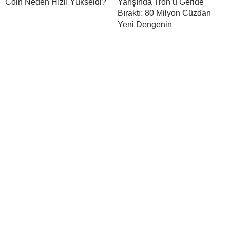
Coin Neden Hızlı Yükseldi?
Yarışında Tron’u Geride
Bıraktı: 80 Milyon Cüzdan
Yeni Dengenin