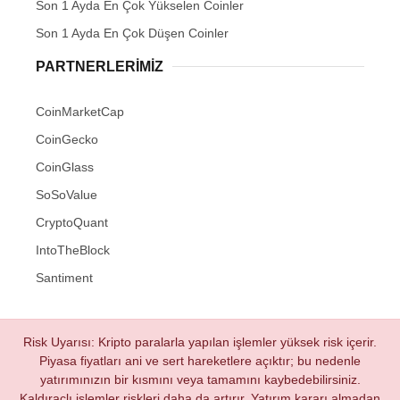
Son 1 Ayda En Çok Yükselen Coinler
Son 1 Ayda En Çok Düşen Coinler
PARTNERLERIMIZ
CoinMarketCap
CoinGecko
CoinGlass
SoSoValue
CryptoQuant
IntoTheBlock
Santiment
Risk Uyarısı: Kripto paralarla yapılan işlemler yüksek risk içerir.
Piyasa fiyatları ani ve sert hareketlere açıktır; bu nedenle
yatırımınızın bir kısmını veya tamamını kaybedebilirsiniz.
Kaldıraçlı işlemler riskleri daha da artırır. Yatırım kararı almadan