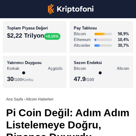
Toplam Piyasa Değeri
Pay Tablosu
Bitcoin
58,9%
$2,22 Trilyon
+0.15%
Ethereum
10,4%
Altcoinler
30,7%
KRİPTO PARA HABERLERİ
Facebook
BİTCOİN HABERLERİ
Yatırımcı Duygusu
Sezon Endeksi
Korkak
Açgözlü
Bitcoin
Altcoin
ALTCOİN HABERLERİ
30
47.9
/100
Korku
/100
AKADEMİ
Instagram
SÖZLÜK
Ana Sayfa
›
Altcoin Haberleri
Pi Coin Değil: Adım Adım
Youtube
Listelemeye Doğru,
TikTok