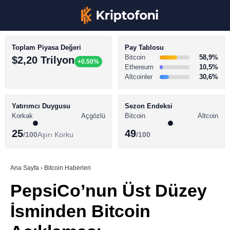
Toplam Piyasa Değeri
Pay Tablosu
Bitcoin
58,9%
$2,20 Trilyon
+0.50%
Ethereum
10,5%
Altcoinler
30,6%
KRİPTO PARA HABERLERİ
Facebook
BİTCOİN HABERLERİ
Yatırımcı Duygusu
Sezon Endeksi
Korkak
Açgözlü
Bitcoin
Altcoin
ALTCOİN HABERLERİ
25
49
/100
Aşırı Korku
/100
AKADEMİ
Instagram
SÖZLÜK
Ana Sayfa
›
Bitcoin Haberleri
PepsiCo’nun Üst Düzey
Youtube
İsminden Bitcoin
TikTok