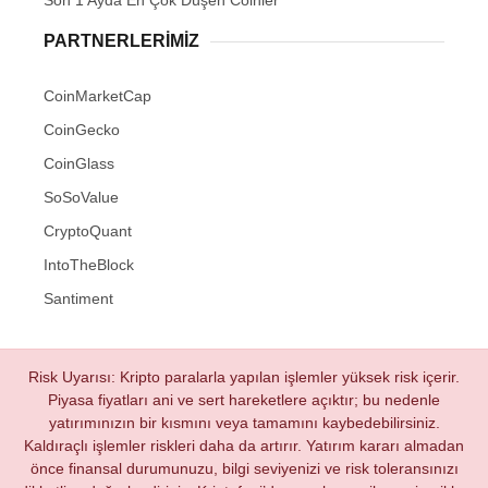
Son 1 Ayda En Çok Düşen Coinler
PARTNERLERIMIZ
CoinMarketCap
CoinGecko
CoinGlass
SoSoValue
CryptoQuant
IntoTheBlock
Santiment
Risk Uyarısı: Kripto paralarla yapılan işlemler yüksek risk içerir.
Piyasa fiyatları ani ve sert hareketlere açıktır; bu nedenle
yatırımınızın bir kısmını veya tamamını kaybedebilirsiniz.
Kaldıraçlı işlemler riskleri daha da artırır. Yatırım kararı almadan
önce finansal durumunuzu, bilgi seviyenizi ve risk toleransınızı