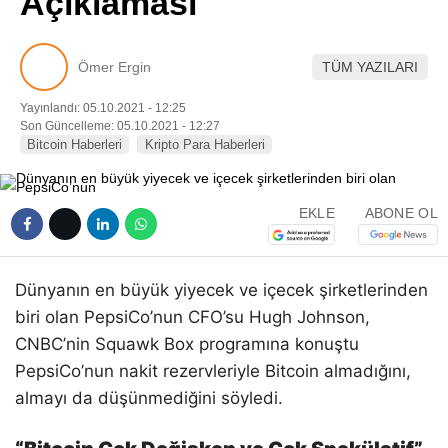
Açıklaması
Pinterest
Ömer Ergin
TÜM YAZILARI
LinkedIn
Yayınlandı: 05.10.2021 - 12:25
Son Güncelleme: 05.10.2021 - 12:27
Telegram
Bitcoin Haberleri
Kripto Para Haberleri
EKLE
ABONE OL
Dünyanın en büyük yiyecek ve içecek şirketlerinden
biri olan PepsiCo’nun CFO’su Hugh Johnson,
CNBC’nin Squawk Box programına konuştu
PepsiCo’nun nakit rezervleriyle Bitcoin almadığını,
almayı da düşünmediğini söyledi.