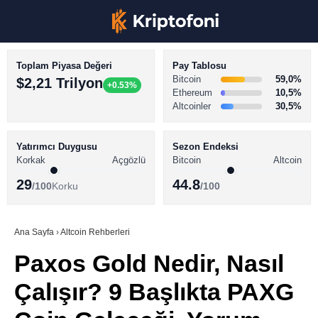
Toplam Piyasa Değeri
Pay Tablosu
Bitcoin
59,0%
$2,21 Trilyon
+0.53%
Ethereum
10,5%
Altcoinler
30,5%
KRİPTO PARA HABERLERİ
Facebook
BİTCOİN HABERLERİ
Yatırımcı Duygusu
Sezon Endeksi
Korkak
Açgözlü
Bitcoin
Altcoin
ALTCOİN HABERLERİ
29
44.8
/100
Korku
/100
AKADEMİ
Instagram
SÖZLÜK
Ana Sayfa
›
Altcoin Rehberleri
Paxos Gold Nedir, Nasıl
Youtube
Çalışır? 9 Başlıkta PAXG
TikTok