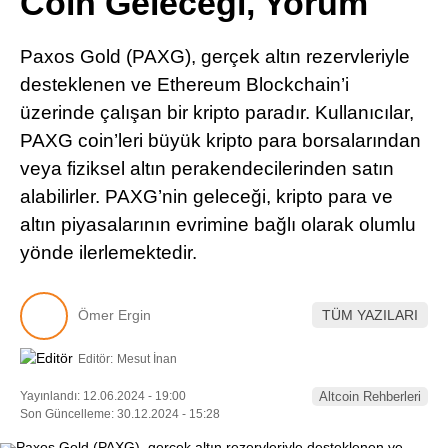
Coin Geleceği, Yorum
Pinterest
Paxos Gold (PAXG), gerçek altın rezervleriyle
LinkedIn
desteklenen ve Ethereum Blockchain’i
üzerinde çalışan bir kripto paradır. Kullanıcılar,
Telegram
PAXG coin’leri büyük kripto para borsalarından
veya fiziksel altın perakendecilerinden satın
alabilirler. PAXG’nin geleceği, kripto para ve
altın piyasalarının evrimine bağlı olarak olumlu
yönde ilerlemektedir.
Ömer Ergin
TÜM YAZILARI
Editör:
Mesut İnan
Yayınlandı: 12.06.2024 - 19:00
Altcoin Rehberleri
Son Güncelleme: 30.12.2024 - 15:28