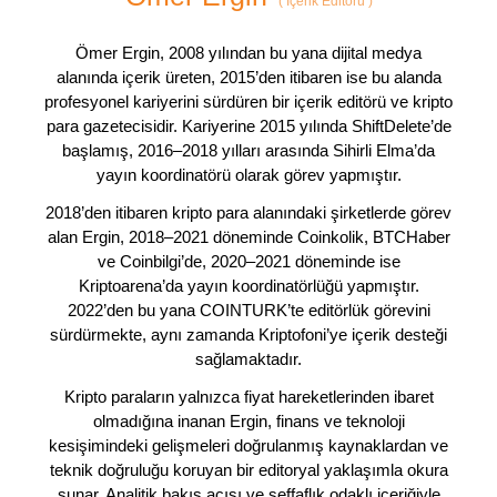
(
İçerik Editörü
)
Ömer Ergin, 2008 yılından bu yana dijital medya
alanında içerik üreten, 2015’den itibaren ise bu alanda
profesyonel kariyerini sürdüren bir içerik editörü ve kripto
para gazetecisidir. Kariyerine 2015 yılında ShiftDelete’de
başlamış, 2016–2018 yılları arasında Sihirli Elma’da
yayın koordinatörü olarak görev yapmıştır.
2018’den itibaren kripto para alanındaki şirketlerde görev
alan Ergin, 2018–2021 döneminde Coinkolik, BTCHaber
ve Coinbilgi’de, 2020–2021 döneminde ise
Kriptoarena’da yayın koordinatörlüğü yapmıştır.
2022’den bu yana COINTURK’te editörlük görevini
sürdürmekte, aynı zamanda Kriptofoni’ye içerik desteği
sağlamaktadır.
Kripto paraların yalnızca fiyat hareketlerinden ibaret
olmadığına inanan Ergin, finans ve teknoloji
kesişimindeki gelişmeleri doğrulanmış kaynaklardan ve
teknik doğruluğu koruyan bir editoryal yaklaşımla okura
sunar. Analitik bakış açısı ve şeffaflık odaklı içeriğiyle