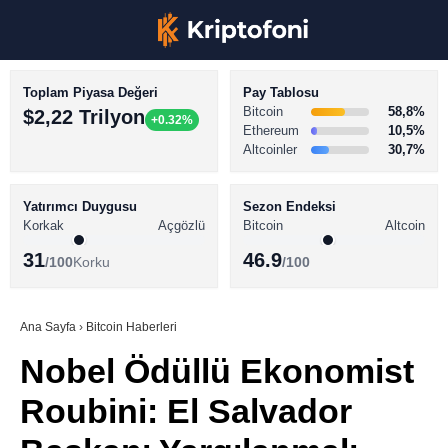
Toplam Piyasa Değeri
Pay Tablosu
Bitcoin
58,8%
$2,22 Trilyon
+0.32%
Ethereum
10,5%
Altcoinler
30,7%
KRİPTO PARA HABERLERİ
Facebook
BİTCOİN HABERLERİ
Yatırımcı Duygusu
Sezon Endeksi
Korkak
Açgözlü
Bitcoin
Altcoin
ALTCOİN HABERLERİ
31
46.9
/100
Korku
/100
AKADEMİ
Instagram
SÖZLÜK
Ana Sayfa
›
Bitcoin Haberleri
Nobel Ödüllü Ekonomist
Youtube
Roubini: El Salvador
TikTok