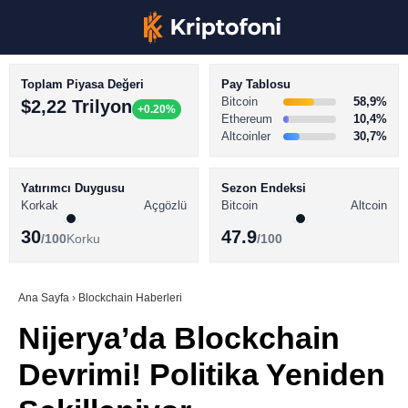
Toplam Piyasa Değeri
Pay Tablosu
Bitcoin
58,9%
$2,22 Trilyon
+0.20%
Ethereum
10,4%
Altcoinler
30,7%
KRİPTO PARA HABERLERİ
Facebook
BİTCOİN HABERLERİ
Yatırımcı Duygusu
Sezon Endeksi
Korkak
Açgözlü
Bitcoin
Altcoin
ALTCOİN HABERLERİ
30
47.9
/100
Korku
/100
AKADEMİ
Instagram
SÖZLÜK
Ana Sayfa
›
Blockchain Haberleri
Nijerya’da Blockchain
Youtube
Devrimi! Politika Yeniden
TikTok