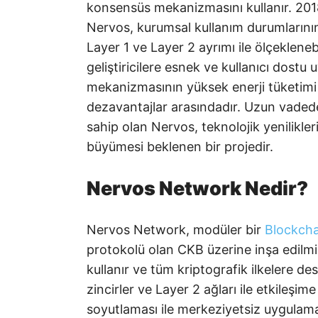
konsensüs mekanizmasını kullanır. 2018 
Nervos, kurumsal kullanım durumlarının
Layer 1 ve Layer 2 ayrımı ile ölçeklene
geliştiricilere esnek ve kullanıcı dost
mekanizmasının yüksek enerji tüketimi v
dezavantajlar arasındadır. Uzun vaded
sahip olan Nervos, teknolojik yenilikleri
büyümesi beklenen bir projedir.
Nervos Network Nedir?
Nervos Network, modüler bir
Blockcha
protokolü olan CKB üzerine inşa edilm
kullanır ve tüm kriptografik ilkelere de
zincirler ve Layer 2 ağları ile etkileşim
soyutlaması ile merkeziyetsiz uygulamala