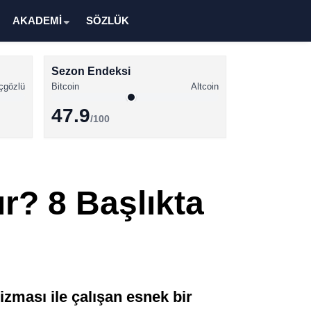
AKADEMİ
SÖZLÜK
Sezon Endeksi
çgözlü
Bitcoin
Altcoin
47.9
/100
Kripto Para Haberleri
Bitcoin Haberleri
r? 8 Başlıkta
Altcoin Haberleri
Ethereum Haberleri
Solana Haberleri
XRP Haberleri
ması ile çalışan esnek bir
Memecoin Haberleri