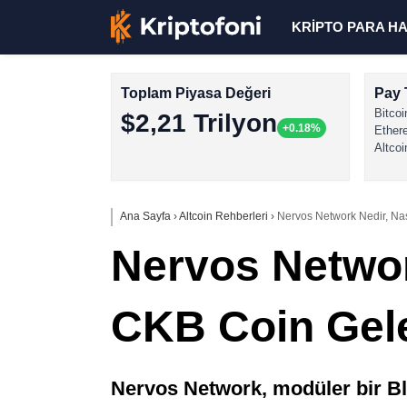
KRİPTO PARA H
Toplam Piyasa Değeri
Pay 
Bitcoi
$2,21 Trilyon
+0.18%
Ether
Altcoi
Ana Sayfa
›
Altcoin Rehberleri
›
Nervos Network Nedir, Nas
Nervos Network
CKB Coin Gel
Nervos Network, modüler bir Bl