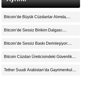
LinkedIn
Bitcoin’de Büyük Cüzdanlar Alımda,
Telegram
Küçük Yatırımcı Satışta: Piyasa 70 Bin
Dolar Senaryosuna mı Hazırlanıyor?
Bitcoin’de Sessiz Birikim Dalgası:
Balinalar 1,2 Milyar Dolarlık BTC
Toplarken ETF’lere 750 Milyon Dolar Aktı
Bitcoin’de Sessiz Baskı Derinleşiyor:
Yatırımcılar Zararda Satıyor, Ancak Panik
Henüz Yok
Bitcoin Cüzdan Üreticisindeki Güvenlik
Krizi Büyüyor: Kayıpların Boyutu
Belirsizliğini Koruyor
Tether Suudi Arabistan’da Gayrimenkul
Tokenizasyonuna Giriyor: USDT’nin
Ötesinde Yeni Bir Finans Devi mi
Doğuyor?