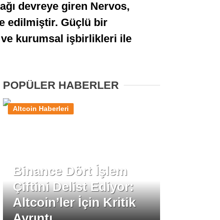
 ağı devreye giren Nervos,
Stablecoin Haberleri
 edilmiştir. Güçlü bir
e kurumsal işbirlikleri ile
Facebook
POPÜLER HABERLER
Altcoin Haberleri
Instagram
Youtube
Binance Dört İşlem
TikTok
Çiftini Delist Ediyor:
Altcoin’ler İçin Kritik
Pinterest
Ayrıntı