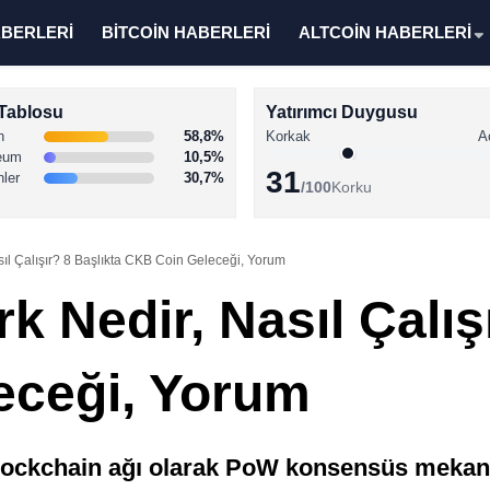
ABERLERİ
BİTCOİN HABERLERİ
ALTCOİN HABERLERİ
Tablosu
Yatırımcı Duygusu
n
58,8%
Korkak
A
eum
10,5%
31
nler
30,7%
/100
Korku
ıl Çalışır? 8 Başlıkta CKB Coin Geleceği, Yorum
 Nedir, Nasıl Çalışı
eceği, Yorum
ockchain ağı olarak PoW konsensüs mekaniz