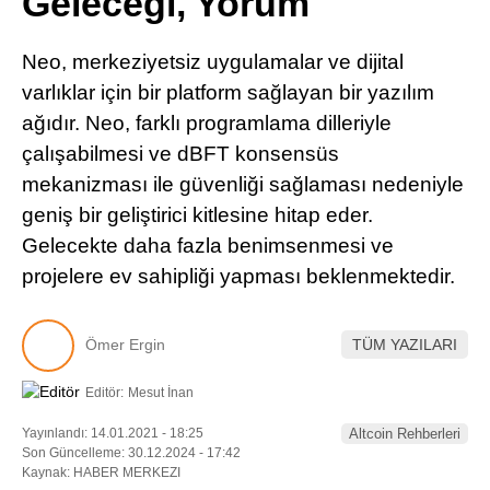
Geleceği, Yorum
Pinterest
Neo, merkeziyetsiz uygulamalar ve dijital
LinkedIn
varlıklar için bir platform sağlayan bir yazılım
ağıdır. Neo, farklı programlama dilleriyle
Telegram
çalışabilmesi ve dBFT konsensüs
mekanizması ile güvenliği sağlaması nedeniyle
geniş bir geliştirici kitlesine hitap eder.
Gelecekte daha fazla benimsenmesi ve
projelere ev sahipliği yapması beklenmektedir.
Ömer Ergin
TÜM YAZILARI
Editör:
Mesut İnan
Yayınlandı: 14.01.2021 - 18:25
Altcoin Rehberleri
Son Güncelleme: 30.12.2024 - 17:42
Kaynak: HABER MERKEZI