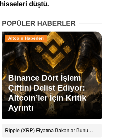
hisseleri düştü.
Stablecoin Haberleri
POPÜLER HABERLER
Altcoin Haberleri
Facebook
Binance Dört İşlem
Instagram
Çiftini Delist Ediyor:
Youtube
Altcoin’ler İçin Kritik
Ayrıntı
TikTok
Pinterest
Ripple (XRP) Fiyatına Bakanlar Bunu
Kaçırıyor: Evernorth’tan Dikkat Çeken