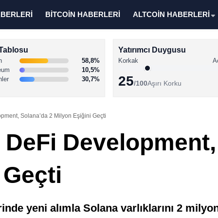
ABERLERİ
BİTCOİN HABERLERİ
ALTCOİN HABERLERİ
Tablosu
Yatırımcı Duygusu
n
58,8%
Korkak
A
eum
10,5%
25
nler
30,7%
/100
Aşırı Korku
pment, Solana’da 2 Milyon Eşiğini Geçti
i DeFi Development,
 Geçti
nde yeni alımla Solana varlıklarını 2 milyo