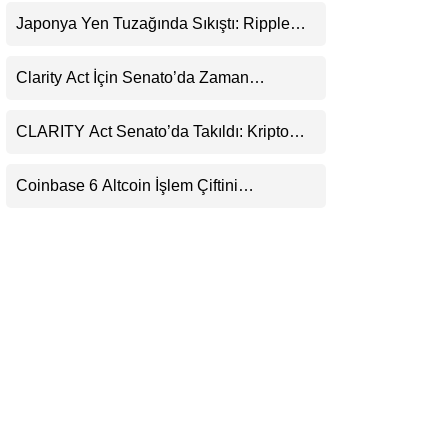
Uyarı
LinkedIn
Japonya Yen Tuzağında Sıkıştı: Ripple
(XRP) Üçüncü Yol Olabilir mi?
Telegram
Clarity Act İçin Senato’da Zaman
Daralıyor
CLARITY Act Senato’da Takıldı: Kripto
Para Piyasası 2027’yi Fiyatlıyor
Coinbase 6 Altcoin İşlem Çiftini
Durduracak