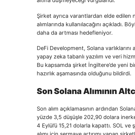
altına düşmeyeceği vurgulandı.
Şirket ayrıca varantlardan elde edilen 
alımlarında kullanılacağını açıkladı. 
daha da artması hedefleniyor.
DeFi Development, Solana varlıklarını a
yapay zeka tabanlı yazılım ve veri hizm
Bu kapsamda şirket İngiltere’de yeni bir
hazırlık aşamasında olduğunu bildirdi.
Son Solana Alımının Altc
Son alım açıklamasının ardından Solana’
yüzde 3,5 düşüşle 202,90 dolara inerk
4 Eylül’ü 15,21 dolarla kapattı. SOL ve
alımı için sermaye artırımı yapan şirketl