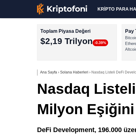
KRİPTO PARA H
Toplam Piyasa Değeri
Pay 
Bitcoi
$2,19 Trilyon
-0.39%
Ether
Altcoi
Ana Sayfa
›
Solana Haberleri
›
Nasdaq Listeli DeFi Develo
Nasdaq Listel
Milyon Eşiğini
DeFi Development, 196.000 üzeri