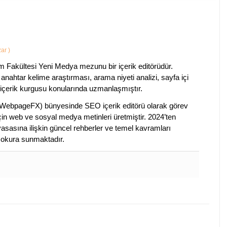
zar
)
im Fakültesi Yeni Medya mezunu bir içerik editörüdür.
anahtar kelime araştırması, arama niyeti analizi, sayfa içi
 içerik kurgusu konularında uzmanlaşmıştır.
ebpageFX) bünyesinde SEO içerik editörü olarak görev
çin web ve sosyal medya metinleri üretmiştir. 2024’ten
piyasasına ilişkin güncel rehberler ve temel kavramları
e okura sunmaktadır.