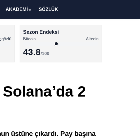
AKADEMİ
SÖZLÜK
Sezon Endeksi
çgözlü
Bitcoin
Altcoin
43.8
/100
Kripto Para Haberleri
Bitcoin Haberleri
 Solana’da 2
Altcoin Haberleri
Ethereum Haberleri
Solana Haberleri
XRP Haberleri
nun üstüne çıkardı. Pay başına
Memecoin Haberleri