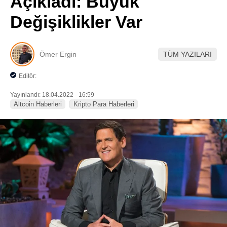
Açıkladı: Büyük
Pinterest
Değişiklikler Var
LinkedIn
Ömer Ergin
TÜM YAZILARI
Telegram
Editör:
Yayınlandı: 18.04.2022 - 16:59
Altcoin Haberleri
Kripto Para Haberleri