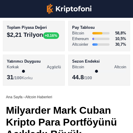
Toplam Piyasa Değeri
Pay Tablosu
Bitcoin
58,8%
$2,21 Trilyon
+0.16%
Ethereum
10,5%
Altcoinler
30,7%
KRİPTO PARA HABERLERİ
Facebook
BİTCOİN HABERLERİ
Yatırımcı Duygusu
Sezon Endeksi
Korkak
Açgözlü
Bitcoin
Altcoin
ALTCOİN HABERLERİ
31
44.8
/100
Korku
/100
AKADEMİ
Instagram
SÖZLÜK
Ana Sayfa
›
Altcoin Haberleri
Milyarder Mark Cuban
Youtube
Kripto Para Portföyünü
TikTok