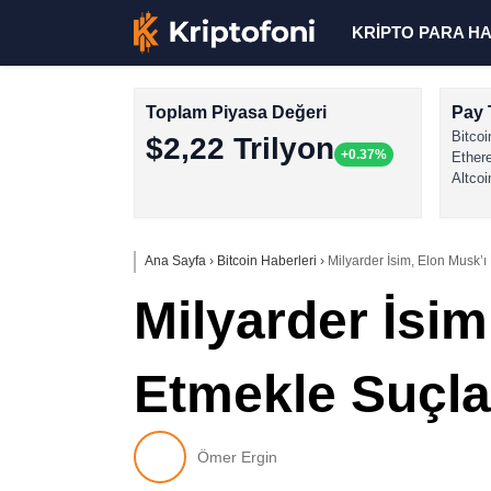
KRİPTO PARA H
Toplam Piyasa Değeri
Pay 
Bitcoi
$2,22 Trilyon
+0.37%
Ether
Altcoi
Ana Sayfa
›
Bitcoin Haberleri
›
Milyarder İsim, Elon Musk’ı
Milyarder İsim
Etmekle Suçla
Ömer Ergin