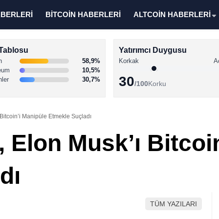
ABERLERİ
BİTCOİN HABERLERİ
ALTCOİN HABERLERİ
Tablosu
Yatırımcı Duygusu
n
58,9%
Korkak
A
eum
10,5%
30
nler
30,7%
/100
Korku
 Bitcoin’i Manipüle Etmekle Suçladı
, Elon Musk’ı Bitcoi
dı
TÜM YAZILARI