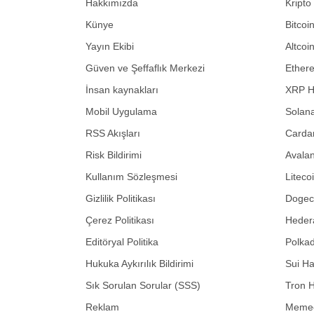
Hakkımızda
Kripto
Künye
Bitcoi
Yayın Ekibi
Altcoi
Güven ve Şeffaflık Merkezi
Ether
İnsan kaynakları
XRP H
Mobil Uygulama
Solana
RSS Akışları
Carda
Risk Bildirimi
Avalan
Kullanım Sözleşmesi
Liteco
Gizlilik Politikası
Dogeco
Çerez Politikası
Hedera
Editöryal Politika
Polkad
Hukuka Aykırılık Bildirimi
Sui Ha
Sık Sorulan Sorular (SSS)
Tron H
Reklam
Memec