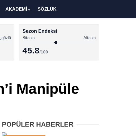
AKADEMİ
SÖZLÜK
Sezon Endeksi
çgözlü
Bitcoin
Altcoin
45.8
/100
Kripto Para Haberleri
Bitcoin Haberleri
n’i Manipüle
Altcoin Haberleri
Ethereum Haberleri
Solana Haberleri
POPÜLER HABERLER
XRP Haberleri
Memecoin Haberleri