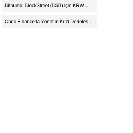
Bithumb, BlockStreet (BSB) İçin KRW
LinkedIn
İşlem Çifti Desteği Duyurdu
Ondo Finance’ta Yönetim Krizi Derinleşti:
Telegram
Milyarlarca Dolarlık Tokenizasyon Devinin
Kontrolü Mahkemeye Taşındı