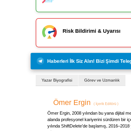
Risk Bildirimi & Uyarısı
Haberleri İlk Siz Alın! Bizi Şimdi Te
Yazar Biyografisi
Görev ve Uzmanlık
Ömer Ergin
(
İçerik Editörü
)
Ömer Ergin, 2008 yılından bu yana dijital me
alanda profesyonel kariyerini sürdüren bir iç
yılında ShiftDelete’de başlamış, 2016–2018 y