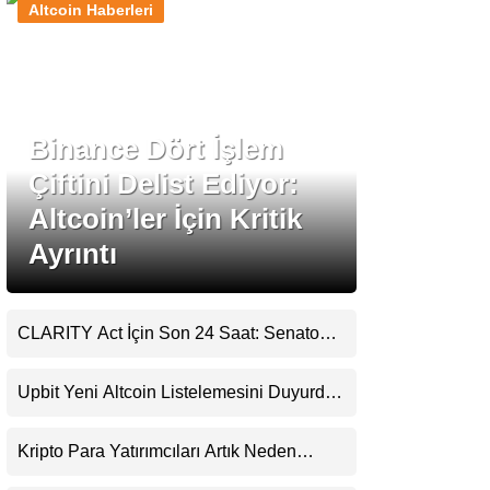
Altcoin Haberleri
Stablecoin Haberleri
Binance Dört İşlem
Facebook
Çiftini Delist Ediyor:
Altcoin’ler İçin Kritik
Ayrıntı
Instagram
Youtube
CLARITY Act İçin Son 24 Saat: Senato
Matematiği Kripto Para Piyasasının
Beklentisini Bozabilir
TikTok
Upbit Yeni Altcoin Listelemesini Duyurdu:
KRW, BTC ve USDT Paritelerinde İşlem
Görecek
Pinterest
Kripto Para Yatırımcıları Artık Neden
Evlerinde Hedef Alınıyor?