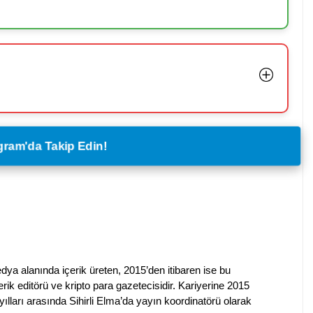
legram'da Takip Edin!
dya alanında içerik üreten, 2015’den itibaren ise bu
erik editörü ve kripto para gazetecisidir. Kariyerine 2015
ılları arasında Sihirli Elma’da yayın koordinatörü olarak