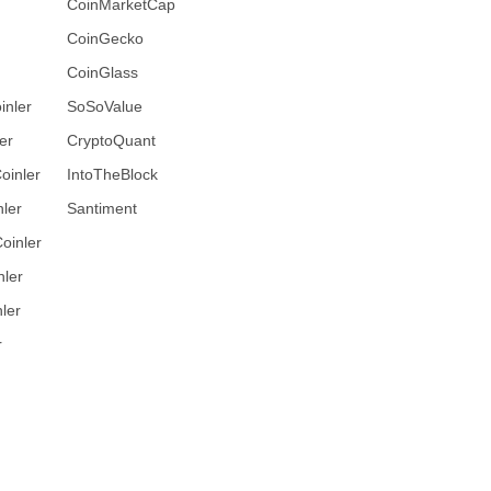
CoinMarketCap
CoinGecko
CoinGlass
inler
SoSoValue
er
CryptoQuant
oinler
IntoTheBlock
ler
Santiment
oinler
nler
ler
r