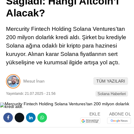
Sağladı: Hangi Altcoin’i
Pinterest
Alacak?
LinkedIn
Mercurity Fintech Holding Solana Ventures’tan
200 milyon dolarlık kredi aldı. Şirket bu krediyle
Telegram
Solana ağına odaklı bir kripto para hazinesi
kuruyor. Alınan karar Solana fiyatlarının sert
yükselişine ve kurumsal ilgide artışa yol açtı.
Mesut İnan
TÜM YAZILARI
Yayınlandı: 21.07.2025 - 21:56
Solana Haberleri
EKLE
ABONE OL