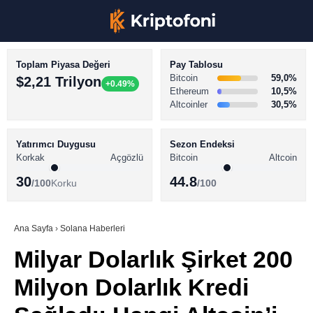
Toplam Piyasa Değeri
Pay Tablosu
Bitcoin
59,0%
$2,21 Trilyon
+0.49%
Ethereum
10,5%
Altcoinler
30,5%
KRİPTO PARA HABERLERİ
Facebook
BİTCOİN HABERLERİ
Yatırımcı Duygusu
Sezon Endeksi
Korkak
Açgözlü
Bitcoin
Altcoin
ALTCOİN HABERLERİ
30
44.8
/100
Korku
/100
AKADEMİ
Instagram
SÖZLÜK
Ana Sayfa
›
Solana Haberleri
Milyar Dolarlık Şirket 200
Youtube
Milyon Dolarlık Kredi
TikTok