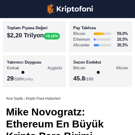
Toplam Piyasa Değeri
Pay Tablosu
Bitcoin
59,0%
$2,20 Trilyon
+0.16%
Ethereum
10,5%
Altcoinler
30,5%
KRİPTO PARA HABERLERİ
Facebook
BİTCOİN HABERLERİ
Yatırımcı Duygusu
Sezon Endeksi
Korkak
Açgözlü
Bitcoin
Altcoin
ALTCOİN HABERLERİ
29
45.8
/100
Korku
/100
AKADEMİ
Instagram
SÖZLÜK
Ana Sayfa
›
Kripto Para Haberleri
Mike Novogratz:
Youtube
Ethereum En Büyük
TikTok