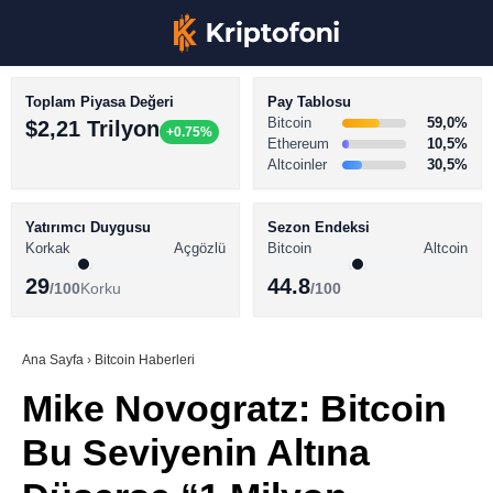
Toplam Piyasa Değeri
Pay Tablosu
Bitcoin
59,0%
$2,21 Trilyon
+0.75%
Ethereum
10,5%
Altcoinler
30,5%
KRİPTO PARA HABERLERİ
Facebook
BİTCOİN HABERLERİ
Yatırımcı Duygusu
Sezon Endeksi
Korkak
Açgözlü
Bitcoin
Altcoin
ALTCOİN HABERLERİ
29
44.8
/100
Korku
/100
AKADEMİ
Instagram
SÖZLÜK
Ana Sayfa
›
Bitcoin Haberleri
Mike Novogratz: Bitcoin
Youtube
Bu Seviyenin Altına
TikTok