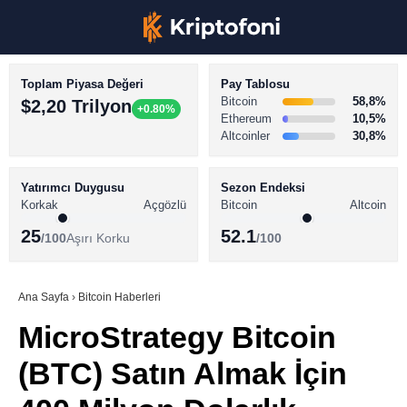
Toplam Piyasa Değeri
Pay Tablosu
Bitcoin
58,8%
$2,20 Trilyon
+0.80%
Ethereum
10,5%
Altcoinler
30,8%
KRİPTO PARA HABERLERİ
Facebook
BİTCOİN HABERLERİ
Yatırımcı Duygusu
Sezon Endeksi
Korkak
Açgözlü
Bitcoin
Altcoin
ALTCOİN HABERLERİ
25
52.1
/100
Aşırı Korku
/100
AKADEMİ
Instagram
SÖZLÜK
Ana Sayfa
›
Bitcoin Haberleri
MicroStrategy Bitcoin
Youtube
(BTC) Satın Almak İçin
TikTok