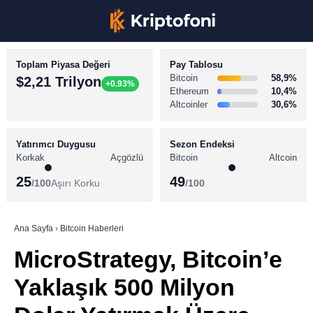
Toplam Piyasa Değeri
Pay Tablosu
Bitcoin
58,9%
$2,21 Trilyon
+0.93%
Ethereum
10,4%
Altcoinler
30,6%
KRİPTO PARA HABERLERİ
Facebook
BİTCOİN HABERLERİ
Yatırımcı Duygusu
Sezon Endeksi
Korkak
Açgözlü
Bitcoin
Altcoin
ALTCOİN HABERLERİ
25
49
/100
Aşırı Korku
/100
AKADEMİ
Instagram
SÖZLÜK
Ana Sayfa
›
Bitcoin Haberleri
MicroStrategy, Bitcoin’e
Youtube
Yaklaşık 500 Milyon
TikTok