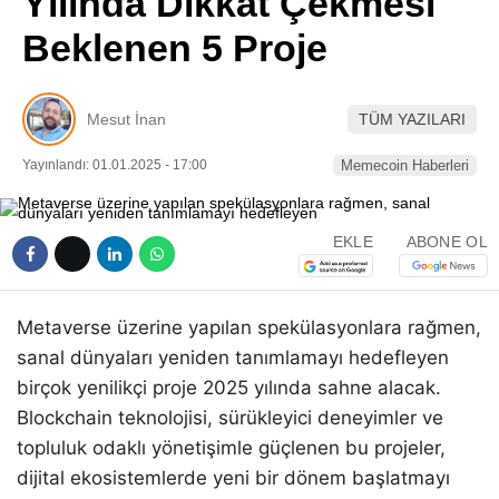
Yılında Dikkat Çekmesi
Pinterest
Beklenen 5 Proje
LinkedIn
Mesut İnan
TÜM YAZILARI
Telegram
Yayınlandı: 01.01.2025 - 17:00
Memecoin Haberleri
EKLE
ABONE OL
Metaverse üzerine yapılan spekülasyonlara rağmen,
sanal dünyaları yeniden tanımlamayı hedefleyen
birçok yenilikçi proje 2025 yılında sahne alacak.
Blockchain teknolojisi, sürükleyici deneyimler ve
topluluk odaklı yönetişimle güçlenen bu projeler,
dijital ekosistemlerde yeni bir dönem başlatmayı