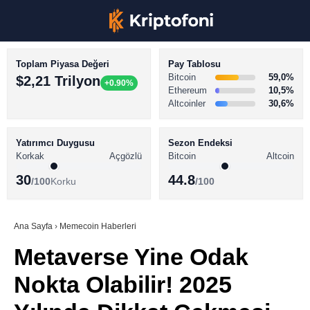
Toplam Piyasa Değeri
Pay Tablosu
Bitcoin
59,0%
$2,21 Trilyon
+0.90%
Ethereum
10,5%
Altcoinler
30,6%
KRİPTO PARA HABERLERİ
Facebook
BİTCOİN HABERLERİ
Yatırımcı Duygusu
Sezon Endeksi
Korkak
Açgözlü
Bitcoin
Altcoin
ALTCOİN HABERLERİ
30
44.8
/100
Korku
/100
AKADEMİ
Instagram
SÖZLÜK
Ana Sayfa
›
Memecoin Haberleri
Metaverse Yine Odak
Youtube
Nokta Olabilir! 2025
TikTok