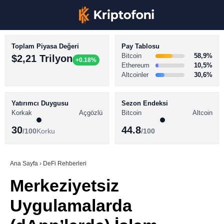
Toplam Piyasa Değeri
Pay Tablosu
Bitcoin
58,9%
$2,21 Trilyon
+0.18%
Ethereum
10,5%
Altcoinler
30,6%
KRİPTO PARA HABERLERİ
Facebook
BİTCOİN HABERLERİ
Yatırımcı Duygusu
Sezon Endeksi
Korkak
Açgözlü
Bitcoin
Altcoin
ALTCOİN HABERLERİ
30
44.8
/100
Korku
/100
AKADEMİ
Instagram
SÖZLÜK
Ana Sayfa
›
DeFi Rehberleri
Merkeziyetsiz
Youtube
Uygulamalarda
TikTok