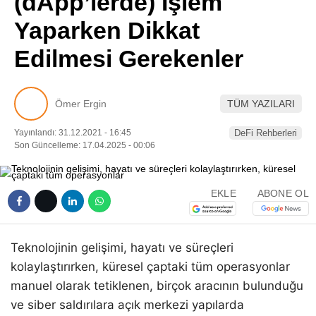
(dApp’lerde) İşlem
Pinterest
Yaparken Dikkat
Edilmesi Gerekenler
LinkedIn
Telegram
Ömer Ergin
TÜM YAZILARI
Yayınlandı: 31.12.2021 - 16:45
DeFi Rehberleri
Son Güncelleme: 17.04.2025 - 00:06
EKLE
ABONE OL
Teknolojinin gelişimi, hayatı ve süreçleri
kolaylaştırırken, küresel çaptaki tüm operasyonlar
manuel olarak tetiklenen, birçok aracının bulunduğu
ve siber saldırılara açık merkezi yapılarda