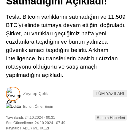
Satmadığını Açıkladı!
Pinterest
Tesla, Bitcoin varlıklarını satmadığını ve 11.509
LinkedIn
BTC’yi elinde tutmaya devam ettiğini doğruladı.
Şirket, bu varlıkları geçtiğimiz hafta yeni
Telegram
cüzdanlara taşıdığını ve bunun yalnızca
güvenlik amacı taşıdığını belirtti. Arkham
Intelligence, bu transferlerin basit bir cüzdan
rotasyonu olduğunu ve satış amaçlı
yapılmadığını açıkladı.
Zeynep Çelik
TÜM YAZILARI
Editör:
Ömer Ergin
Yayınlandı: 24.10.2024 - 00:31
Bitcoin Haberleri
Son Güncelleme: 24.10.2024 - 07:49
Kaynak: HABER MERKEZI