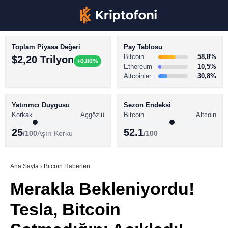
Toplam Piyasa Değeri
Pay Tablosu
Bitcoin
58,8%
$2,20 Trilyon
+0.80%
Ethereum
10,5%
Altcoinler
30,8%
KRİPTO PARA HABERLERİ
Facebook
BİTCOİN HABERLERİ
Yatırımcı Duygusu
Sezon Endeksi
Korkak
Açgözlü
Bitcoin
Altcoin
ALTCOİN HABERLERİ
25
52.1
/100
Aşırı Korku
/100
AKADEMİ
Instagram
SÖZLÜK
Ana Sayfa
›
Bitcoin Haberleri
Merakla Bekleniyordu!
Youtube
Tesla, Bitcoin
TikTok