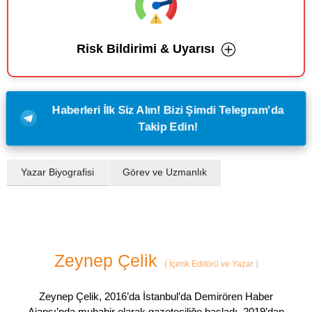
Risk Bildirimi & Uyarısı
Haberleri İlk Siz Alın! Bizi Şimdi Telegram'da
Takip Edin!
Yazar Biyografisi
Görev ve Uzmanlık
Zeynep Çelik
(
İçerik Editörü ve Yazar
)
Zeynep Çelik, 2016’da İstanbul’da Demirören Haber
Ajansı’nda muhabir olarak gazeteciliğe başladı. 2019’dan