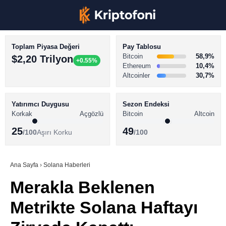
Toplam Piyasa Değeri
Pay Tablosu
Bitcoin
58,9%
$2,20 Trilyon
+0.55%
Ethereum
10,4%
Altcoinler
30,7%
KRİPTO PARA HABERLERİ
Facebook
BİTCOİN HABERLERİ
Yatırımcı Duygusu
Sezon Endeksi
Korkak
Açgözlü
Bitcoin
Altcoin
ALTCOİN HABERLERİ
25
49
/100
Aşırı Korku
/100
AKADEMİ
Instagram
SÖZLÜK
Ana Sayfa
›
Solana Haberleri
Merakla Beklenen
Youtube
Metrikte Solana Haftayı
TikTok