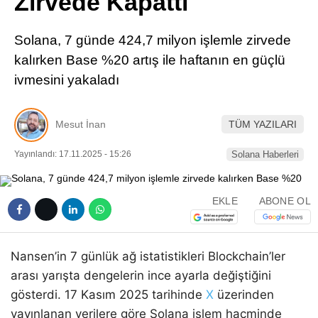
Zirvede Kapattı
Pinterest
Solana, 7 günde 424,7 milyon işlemle zirvede
LinkedIn
kalırken Base %20 artış ile haftanın en güçlü
ivmesini yakaladı
Telegram
Mesut İnan
TÜM YAZILARI
Yayınlandı: 17.11.2025 - 15:26
Solana Haberleri
EKLE
ABONE OL
Nansen’in 7 günlük ağ istatistikleri Blockchain’ler
arası yarışta dengelerin ince ayarla değiştiğini
gösterdi. 17 Kasım 2025 tarihinde
X
üzerinden
yayınlanan verilere göre Solana işlem hacminde