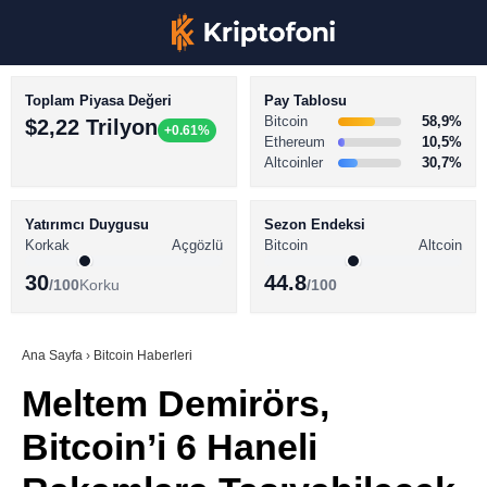
Toplam Piyasa Değeri
Pay Tablosu
Bitcoin
58,9%
$2,22 Trilyon
+0.61%
Ethereum
10,5%
Altcoinler
30,7%
KRİPTO PARA HABERLERİ
Facebook
BİTCOİN HABERLERİ
Yatırımcı Duygusu
Sezon Endeksi
Korkak
Açgözlü
Bitcoin
Altcoin
ALTCOİN HABERLERİ
30
44.8
/100
Korku
/100
AKADEMİ
Instagram
SÖZLÜK
Ana Sayfa
›
Bitcoin Haberleri
Meltem Demirörs,
Youtube
Bitcoin’i 6 Haneli
TikTok