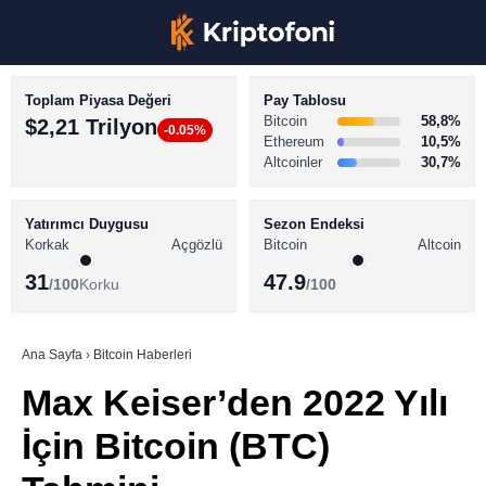
Toplam Piyasa Değeri
Pay Tablosu
Bitcoin
58,8%
$2,21 Trilyon
-0.05%
Ethereum
10,5%
Altcoinler
30,7%
KRİPTO PARA HABERLERİ
Facebook
BİTCOİN HABERLERİ
Yatırımcı Duygusu
Sezon Endeksi
Korkak
Açgözlü
Bitcoin
Altcoin
ALTCOİN HABERLERİ
31
47.9
/100
Korku
/100
AKADEMİ
Instagram
SÖZLÜK
Ana Sayfa
›
Bitcoin Haberleri
Max Keiser’den 2022 Yılı
Youtube
İçin Bitcoin (BTC)
TikTok