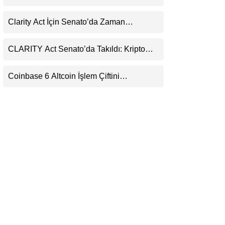
(XRP) Üçüncü Yol Olabilir mi?
LinkedIn
Clarity Act İçin Senato’da Zaman
Daralıyor
Telegram
CLARITY Act Senato’da Takıldı: Kripto
Para Piyasası 2027’yi Fiyatlıyor
Coinbase 6 Altcoin İşlem Çiftini
Durduracak