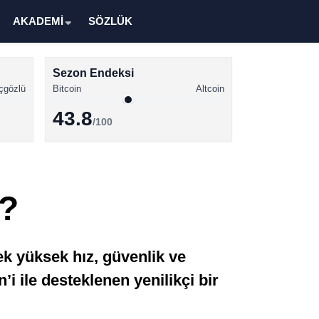
AKADEMİ
SÖZLÜK
Sezon Endeksi
çgözlü
Bitcoin
Altcoin
43.8
/100
Kripto Para Haberleri
Bitcoin Haberleri
r?
Altcoin Haberleri
Ethereum Haberleri
 yüksek hız, güvenlik ve
Solana Haberleri
i ile desteklenen yenilikçi bir
XRP Haberleri
Memecoin Haberleri