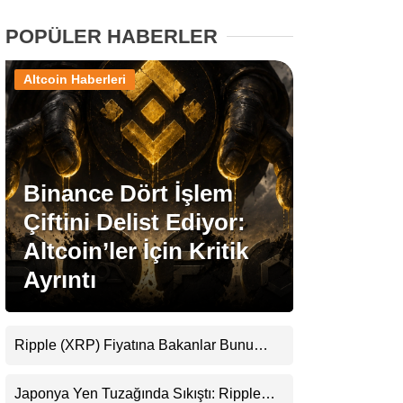
POPÜLER HABERLER
Stablecoin Haberleri
Altcoin Haberleri
Facebook
Binance Dört İşlem
Çiftini Delist Ediyor:
Instagram
Altcoin’ler İçin Kritik
Youtube
Ayrıntı
TikTok
Ripple (XRP) Fiyatına Bakanlar Bunu
Kaçırıyor: Evernorth’tan Dikkat Çeken
Pinterest
Uyarı
Japonya Yen Tuzağında Sıkıştı: Ripple