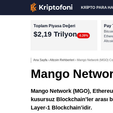
KRİPTO PARA H
Toplam Piyasa Değeri
Pay 
Bitcoi
$2,19 Trilyon
-0.39%
Ether
Altcoi
Ana Sayfa
›
Altcoin Rehberleri
›
Mango Network (MGO) Co
Mango Networ
Mango Network (MGO), Ethereum
kusursuz Blockchain’ler arası ba
Layer-1 Blockchain’idir.