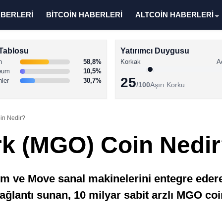
ABERLERİ
BİTCOİN HABERLERİ
ALTCOİN HABERLERİ
Tablosu
Yatırımcı Duygusu
n
58,8%
Korkak
A
eum
10,5%
25
nler
30,7%
/100
Aşırı Korku
in Nedir?
k (MGO) Coin Nedi
 ve Move sanal makinelerini entegre ederek
ğlantı sunan, 10 milyar sabit arzlı MGO coin’