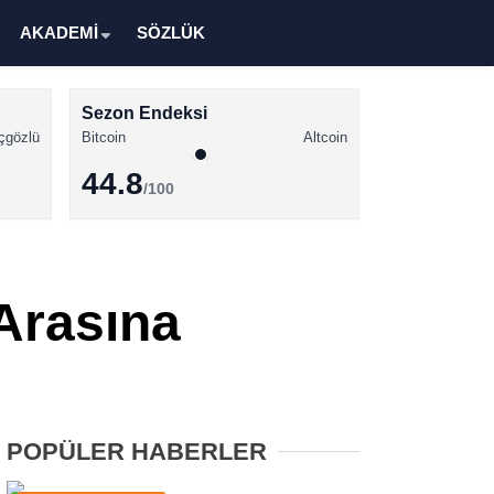
AKADEMİ
SÖZLÜK
Sezon Endeksi
çgözlü
Bitcoin
Altcoin
44.8
/100
Kripto Para Haberleri
Bitcoin Haberleri
Arasına
Altcoin Haberleri
Ethereum Haberleri
Solana Haberleri
POPÜLER HABERLER
XRP Haberleri
Memecoin Haberleri