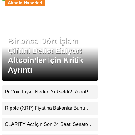
Altcoin Haberleri
Stablecoin Haberleri
Binance Dört İşlem
Facebook
Çiftini Delist Ediyor:
Altcoin’ler İçin Kritik
Ayrıntı
Instagram
Youtube
Pi Coin Fiyatı Neden Yükseldi? RoboPay
Ortaklığı ve Güncelleme İyimserliği
Destekledi
TikTok
Ripple (XRP) Fiyatına Bakanlar Bunu
Kaçırıyor: Evernorth’tan Dikkat Çeken
Uyarı
Pinterest
CLARITY Act İçin Son 24 Saat: Senato
Matematiği Kripto Para Piyasasının