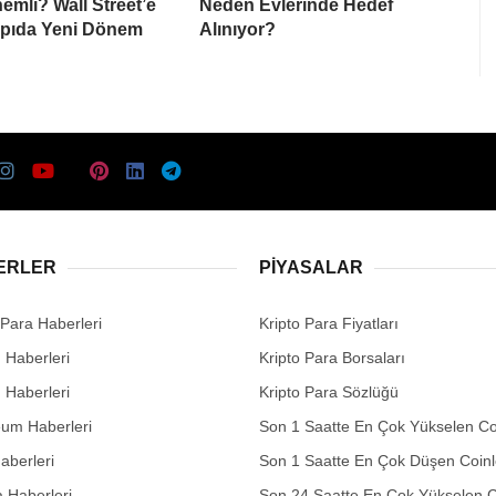
mli? Wall Street’e
Neden Evlerinde Hedef
apıda Yeni Dönem
Alınıyor?
ERLER
PIYASALAR
 Para Haberleri
Kripto Para Fiyatları
n Haberleri
Kripto Para Borsaları
n Haberleri
Kripto Para Sözlüğü
eum Haberleri
Son 1 Saatte En Çok Yükselen Co
aberleri
Son 1 Saatte En Çok Düşen Coinl
 Haberleri
Son 24 Saatte En Çok Yükselen C