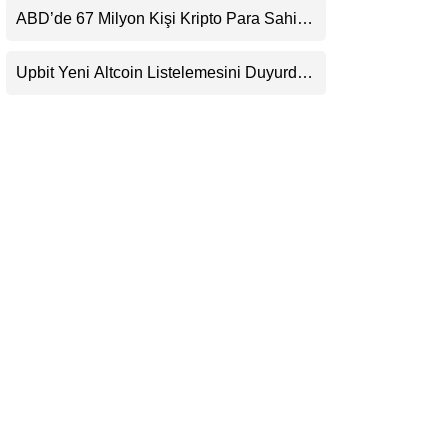
Beklentisini Bozabilir
ABD’de 67 Milyon Kişi Kripto Para Sahibi:
LinkedIn
Ripple’dan “Eski Algılar Yıkıldı” Mesajı
Upbit Yeni Altcoin Listelemesini Duyurdu:
Telegram
KRW, BTC ve USDT Paritelerinde İşlem
Görecek