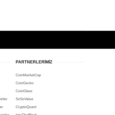
PARTNERLERIMIZ
CoinMarketCap
CoinGecko
CoinGlass
inler
SoSoValue
er
CryptoQuant
oinler
IntoTheBlock