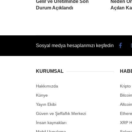
Gelir ve Üretiminde Son
Neden Öne
Durum Açıklandı
Açılan K
Sosyal medya hesaplarımızı keşfedin
KURUMSAL
HAB
Hakkımızda
Kripto
Künye
Bitcoi
Yayın Ekibi
Altcoi
Güven ve Şeffaflık Merkezi
Ether
İnsan kaynakları
XRP H
Mobil Uygulama
Solana