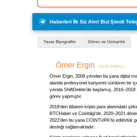
Haberleri İlk Siz Alın! Bizi Şimdi Te
Yazar Biyografisi
Görev ve Uzmanlık
Ömer Ergin
(
İçerik Editörü
)
Ömer Ergin, 2008 yılından bu yana dijital me
alanda profesyonel kariyerini sürdüren bir iç
yılında ShiftDelete’de başlamış, 2016–2018 y
görev yapmıştır.
2018’den itibaren kripto para alanındaki şi
BTCHaber ve Coinbilgi’de, 2020–2021 dönemi
2022’den bu yana COINTURK’te editörlük gör
desteği sağlamaktadır.