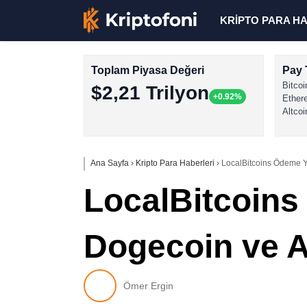
KRİPTO PARA H
Toplam Piyasa Değeri
Pay 
Bitcoi
$2,21 Trilyon
+0.92%
Ether
Altcoi
Ana Sayfa
›
Kripto Para Haberleri
›
LocalBitcoins Ödeme Y
LocalBitcoins
Dogecoin ve A
Ömer Ergin