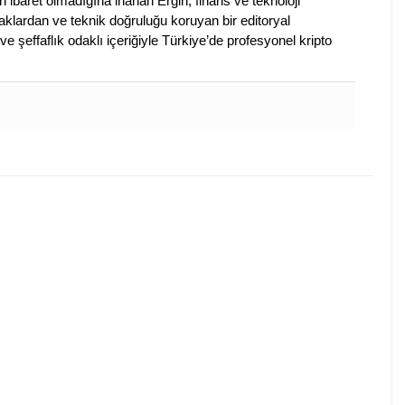
en ibaret olmadığına inanan Ergin, finans ve teknoloji
klardan ve teknik doğruluğu koruyan bir editoryal
ve şeffaflık odaklı içeriğiyle Türkiye’de profesyonel kripto