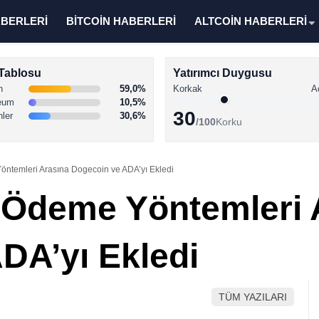
ABERLERİ
BİTCOİN HABERLERİ
ALTCOİN HABERLERİ
Tablosu
Yatırımcı Duygusu
n
59,0%
Korkak
A
eum
10,5%
30
nler
30,6%
/100
Korku
öntemleri Arasına Dogecoin ve ADA’yı Ekledi
 Ödeme Yöntemleri 
DA’yı Ekledi
TÜM YAZILARI