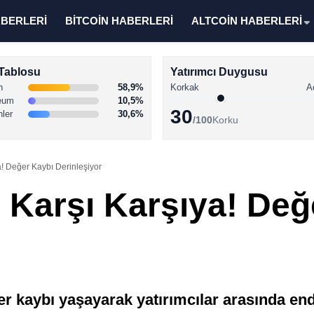
ABERLERİ
BİTCOİN HABERLERİ
ALTCOİN HABERLERİ
Tablosu
Yatırımcı Duygusu
n
58,9%
Korkak
A
eum
10,5%
30
nler
30,6%
/100
Korku
ya! Değer Kaybı Derinleşiyor
e Karşı Karşıya! De
kaybı yaşayarak yatırımcılar arasında endi