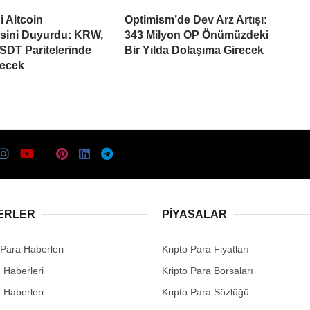
i Altcoin
Optimism’de Dev Arz Artışı:
esini Duyurdu: KRW,
343 Milyon OP Önümüzdeki
SDT Paritelerinde
Bir Yılda Dolaşıma Girecek
recek
ERLER
PIYASALAR
 Para Haberleri
Kripto Para Fiyatları
n Haberleri
Kripto Para Borsaları
n Haberleri
Kripto Para Sözlüğü