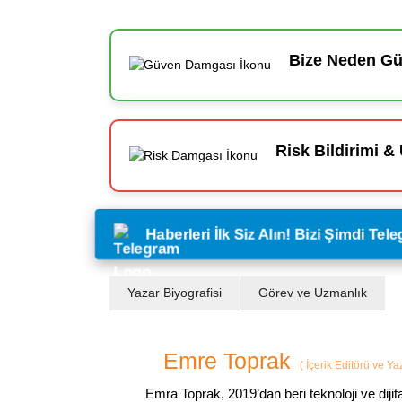
Bize Neden Güv
Risk Bildirimi & 
Haberleri İlk Siz Alın! Bizi Şimdi Te
Yazar Biyografisi
Görev ve Uzmanlık
Emre Toprak
(
İçerik Editörü ve Y
Emra Toprak, 2019’dan beri teknoloji ve dijit