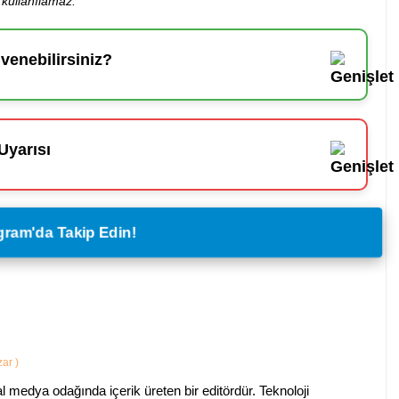
kullanılamaz.
enebilirsiniz?
Uyarısı
legram'da Takip Edin!
azar
)
al medya odağında içerik üreten bir editördür. Teknoloji