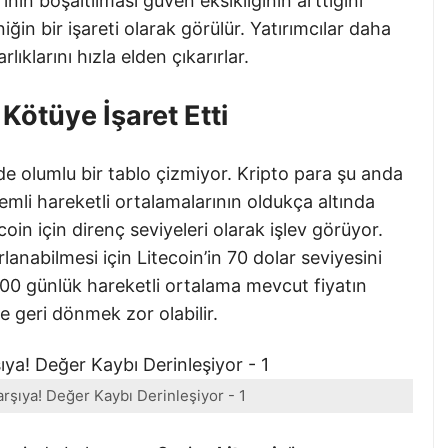
rının boşaltılması güven eksikliğinin arttığını
niğin bir işareti olarak görülür. Yatırımcılar daha
ıklarını hızla elden çıkarırlar.
 Kötüye İşaret Etti
de olumlu bir tablo çizmiyor. Kripto para şu anda
mli hareketli ortalamalarının oldukça altında
in için direnç seviyeleri olarak işlev görüyor.
anabilmesi için Litecoin’in 70 dolar seviyesini
0 günlük hareketli ortalama mevcut fiyatın
e geri dönmek zor olabilir.
arşıya! Değer Kaybı Derinleşiyor - 1