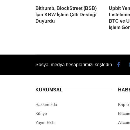
Bithumb, BlockStreet (BSB)
Upbit Yen
İçin KRW İşlem Çifti Desteği
Listelem
Duyurdu
BTC ve U
İşlem Gö
Sosyal medya hesaplarımızı keşfedin
KURUMSAL
HAB
Hakkımızda
Kripto
Künye
Bitcoi
Yayın Ekibi
Altcoi