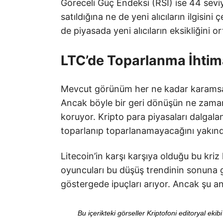
Göreceli Güç Endeksi (RSI) ise 44 sev
satıldığına ne de yeni alıcıların ilgisin
de piyasada yeni alıcıların eksikliğini 
LTC’de Toparlanma İhtima
Mevcut görünüm her ne kadar karamsar 
Ancak böyle bir geri dönüşün ne zaman 
koruyor. Kripto para piyasaları dalgalan
toparlanıp toparlanamayacağını yakınd
Litecoin’in karşı karşıya olduğu bu kriz
oyuncuları bu düşüş trendinin sonuna g
göstergede ipuçları arıyor. Ancak şu an i
Bu içerikteki görseller Kriptofoni editoryal ek