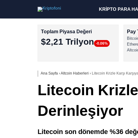
KRİPTO PARA H
Toplam Piyasa Değeri
Pay 
Bitcoi
$2,21 Trilyon
-0.06%
Ether
Altcoi
Ana Sayfa
›
Altcoin Haberleri
›
Litecoin Krizle Karşı Karşı
Litecoin Krizl
Derinleşiyor
Litecoin son dönemde %36 değer 