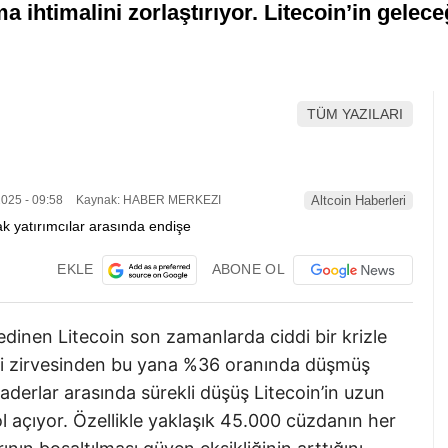
ihtimalini zorlaştırıyor. Litecoin’in geleceğ
TÜM YAZILARI
025 - 09:58
Kaynak: HABER MERKEZI
Altcoin Haberleri
EKLE
ABONE OL
dinen Litecoin son zamanlarda ciddi bir krizle
daki zirvesinden bu yana %36 oranında düşmüş
raderlar arasında sürekli düşüş Litecoin’in uzun
l açıyor. Özellikle yaklaşık 45.000 cüzdanın her