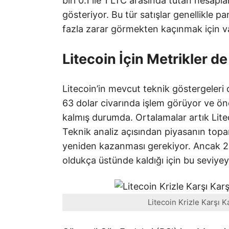
biri 0.1 ile 1 LTC arasında tutan hesapla
gösteriyor. Bu tür satışlar genellikle pa
fazla zarar görmekten kaçınmak için varl
Litecoin İçin Metrikler de
Litecoin’in mevcut teknik göstergeleri 
63 dolar civarında işlem görüyor ve öne
kalmış durumda. Ortalamalar artık Liteco
Teknik analiz açısından piyasanın toparl
yeniden kazanması gerekiyor. Ancak 20
oldukça üstünde kaldığı için bu seviyey
Litecoin Krizle Karşı K