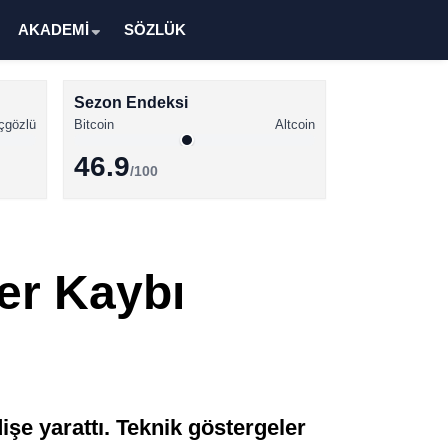
AKADEMİ
SÖZLÜK
Sezon Endeksi
çgözlü
Bitcoin
Altcoin
46.9
/100
Kripto Para Haberleri
Bitcoin Haberleri
ğer Kaybı
Altcoin Haberleri
Ethereum Haberleri
Solana Haberleri
XRP Haberleri
şe yarattı. Teknik göstergeler
Memecoin Haberleri