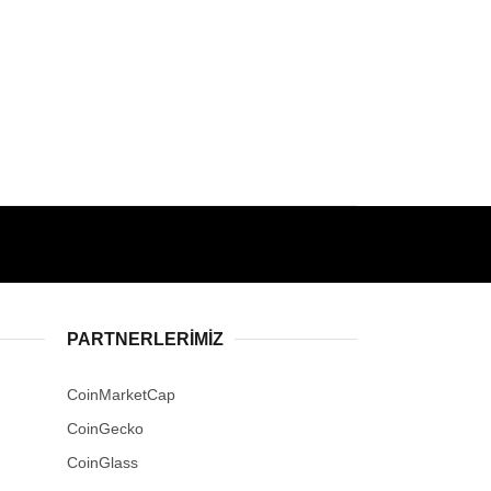
PARTNERLERIMIZ
CoinMarketCap
CoinGecko
CoinGlass