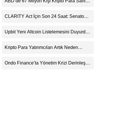
ABD’de 67 Milyon Kişi Kripto Para Sahibi:
LinkedIn
Ripple’dan “Eski Algılar Yıkıldı” Mesajı
CLARITY Act İçin Son 24 Saat: Senato
Telegram
Matematiği Kripto Para Piyasasının
Beklentisini Bozabilir
Upbit Yeni Altcoin Listelemesini Duyurdu:
KRW, BTC ve USDT Paritelerinde İşlem
Görecek
Kripto Para Yatırımcıları Artık Neden
Evlerinde Hedef Alınıyor?
Ondo Finance’ta Yönetim Krizi Derinleşti:
Milyarlarca Dolarlık Tokenizasyon Devinin
Kontrolü Mahkemeye Taşındı