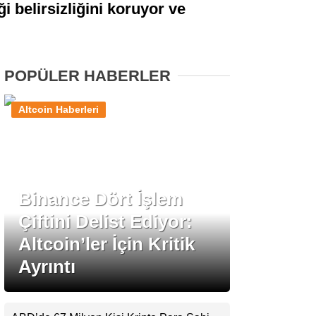
i belirsizliğini koruyor ve
Stablecoin Haberleri
POPÜLER HABERLER
Facebook
Altcoin Haberleri
Instagram
Binance Dört İşlem
Youtube
Çiftini Delist Ediyor:
Altcoin’ler İçin Kritik
TikTok
Ayrıntı
Pinterest