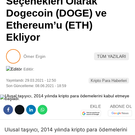
Seçenekleri Olarak
Pinterest
Dogecoin (DOGE) ve
Ethereum’u (ETH)
LinkedIn
Ekliyor
Telegram
Ömer Ergin
TÜM YAZILARI
Editör:
Yayınlandı: 29.03.2021 - 12:50
Kripto Para Haberleri
Son Güncelleme: 08.06.2021 - 18:59
EKLE
ABONE OL
Ulusal taşıyıcı, 2014 yılında kripto para ödemelerini