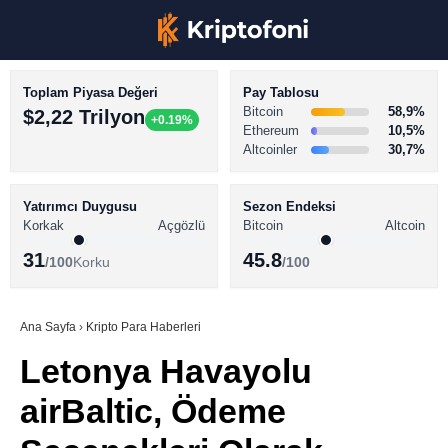
Toplam Piyasa Değeri
Pay Tablosu
Bitcoin
58,9%
$2,22 Trilyon
+0.19%
Ethereum
10,5%
Altcoinler
30,7%
KRİPTO PARA HABERLERİ
Facebook
BİTCOİN HABERLERİ
Yatırımcı Duygusu
Sezon Endeksi
Korkak
Açgözlü
Bitcoin
Altcoin
ALTCOİN HABERLERİ
31
45.8
/100
Korku
/100
AKADEMİ
Instagram
SÖZLÜK
Ana Sayfa
›
Kripto Para Haberleri
Letonya Havayolu
Youtube
airBaltic, Ödeme
TikTok