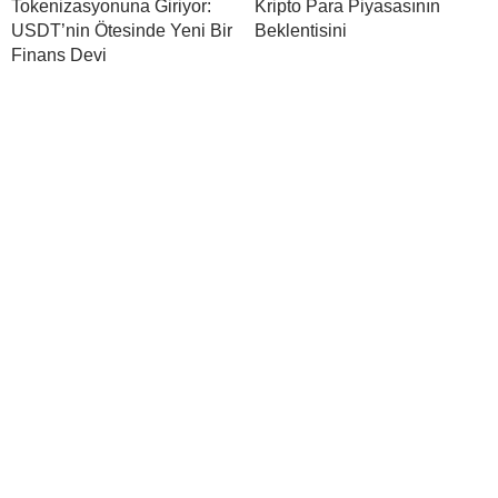
Tokenizasyonuna Giriyor:
Kripto Para Piyasasının
USDT’nin Ötesinde Yeni Bir
Beklentisini
Finans Devi