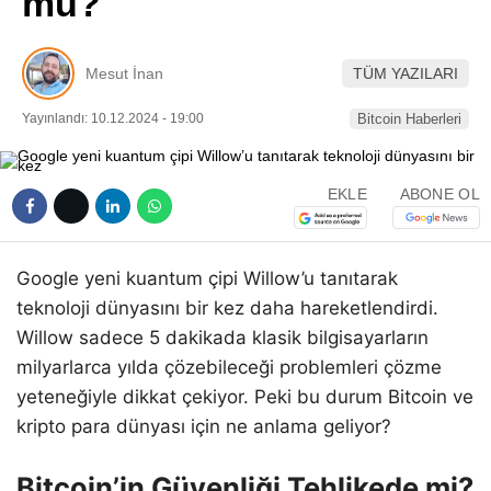
mu?
Pinterest
Mesut İnan
TÜM YAZILARI
LinkedIn
Yayınlandı: 10.12.2024 - 19:00
Bitcoin Haberleri
Telegram
EKLE
ABONE OL
Google yeni kuantum çipi Willow’u tanıtarak
teknoloji dünyasını bir kez daha hareketlendirdi.
Willow sadece 5 dakikada klasik bilgisayarların
milyarlarca yılda çözebileceği problemleri çözme
yeteneğiyle dikkat çekiyor. Peki bu durum Bitcoin ve
kripto para dünyası için ne anlama geliyor?
Bitcoin’in Güvenliği Tehlikede mi?