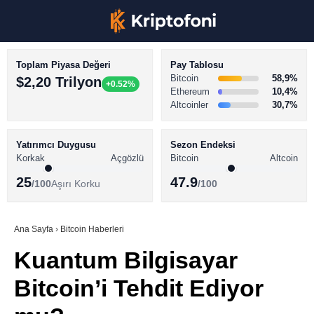
Toplam Piyasa Değeri
Pay Tablosu
Bitcoin
58,9%
$2,20 Trilyon
+0.52%
Ethereum
10,4%
Altcoinler
30,7%
KRİPTO PARA HABERLERİ
Facebook
BİTCOİN HABERLERİ
Yatırımcı Duygusu
Sezon Endeksi
Korkak
Açgözlü
Bitcoin
Altcoin
ALTCOİN HABERLERİ
25
47.9
/100
Aşırı Korku
/100
AKADEMİ
Instagram
SÖZLÜK
Ana Sayfa
›
Bitcoin Haberleri
Kuantum Bilgisayar
Youtube
Bitcoin’i Tehdit Ediyor
TikTok