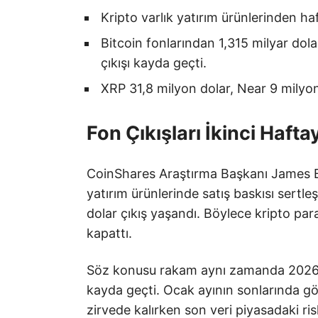
Kripto varlık yatırım ürünlerinden haf
Bitcoin fonlarından 1,315 milyar dola
çıkışı kayda geçti.
XRP 31,8 milyon dolar, Near 9 milyon d
Fon Çıkışları İkinci Hafta
CoinShares Araştırma Başkanı James Butt
yatırım ürünlerinde satış baskısı sertl
dolar çıkış yaşandı. Böylece kripto para
kapattı.
Söz konusu rakam aynı zamanda 2026 yı
kayda geçti. Ocak ayının sonlarında görül
zirvede kalırken son veri piyasadaki ri