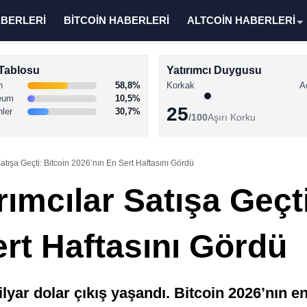
ABERLERİ
BİTCOİN HABERLERİ
ALTCOİN HABERLERİ
Tablosu
Yatırımcı Duygusu
n
58,8%
Korkak
A
eum
10,5%
25
nler
30,7%
/100
Aşırı Korku
atışa Geçti: Bitcoin 2026’nın En Sert Haftasını Gördü
ımcılar Satışa Geçti
rt Haftasını Gördü
lyar dolar çıkış yaşandı. Bitcoin 2026’nın en