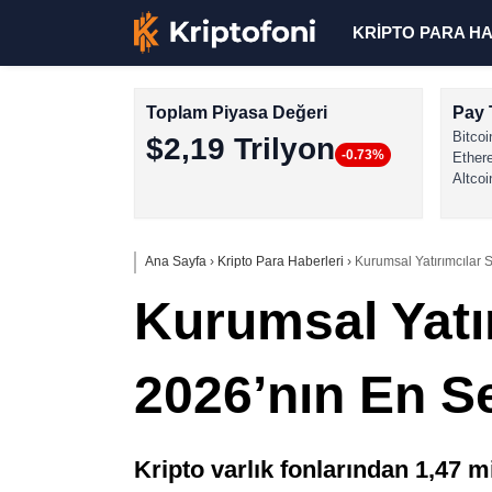
KRİPTO PARA H
Toplam Piyasa Değeri
Pay 
Bitcoi
$2,19 Trilyon
-0.73%
Ether
Altcoi
Ana Sayfa
›
Kripto Para Haberleri
›
Kurumsal Yatırımcılar S
Kurumsal Yatır
2026’nın En Se
Kripto varlık fonlarından 1,47 mi