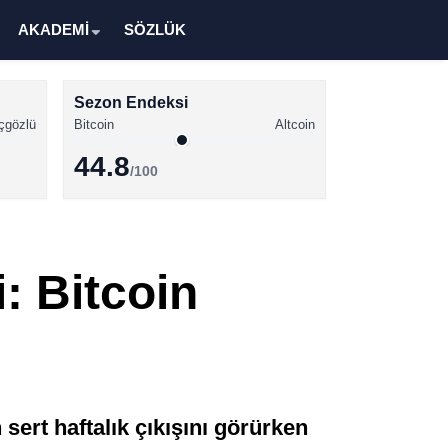
AKADEMİ
SÖZLÜK
Sezon Endeksi
çgözlü
Bitcoin
Altcoin
44.8
/100
Kripto Para Haberleri
Bitcoin Haberleri
: Bitcoin
Altcoin Haberleri
Ethereum Haberleri
Solana Haberleri
XRP Haberleri
 sert haftalık çıkışını görürken
Memecoin Haberleri