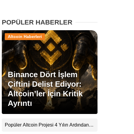
Stablecoin Haberleri
POPÜLER HABERLER
Altcoin Haberleri
Facebook
Binance Dört İşlem
Instagram
Çiftini Delist Ediyor:
Youtube
Altcoin’ler İçin Kritik
Ayrıntı
TikTok
Pinterest
Popüler Altcoin Projesi 4 Yılın Ardından
Kapanıyor: Kullanıcılara 21 Ağustos