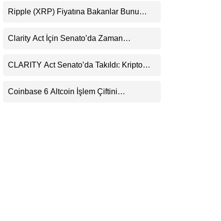
Uyarısı
LinkedIn
Ripple (XRP) Fiyatına Bakanlar Bunu
Kaçırıyor: Evernorth’tan Dikkat Çeken
Uyarı
Telegram
Clarity Act İçin Senato’da Zaman
Daralıyor
CLARITY Act Senato’da Takıldı: Kripto
Para Piyasası 2027’yi Fiyatlıyor
Coinbase 6 Altcoin İşlem Çiftini
Durduracak