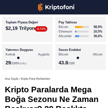
Toplam Piyasa Değeri
Pay Tablosu
Bitcoin
58,9%
$2,19 Trilyon
-0.72%
Ethereum
10,5%
Altcoinler
30,6%
KRİPTO PARA HABERLERİ
Facebook
BİTCOİN HABERLERİ
Yatırımcı Duygusu
Sezon Endeksi
Korkak
Açgözlü
Bitcoin
Altcoin
ALTCOİN HABERLERİ
29
43.8
/100
Korku
/100
AKADEMİ
Instagram
SÖZLÜK
Ana Sayfa
›
Kripto Para Rehberleri
Kripto Paralarda Mega
Youtube
Boğa Sezonu Ne Zaman
TikTok