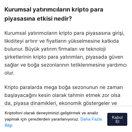
Kurumsal yatırımcıların kripto para
piyasasına etkisi nedir?
Kurumsal yatırımcıların kripto para piyasasına girişi,
likiditeyi artırır ve fiyatların yükselmesine katkıda
bulunur. Büyük yatırım firmaları ve teknoloji
şirketlerinin kripto para yatırımları, piyasada güven
sağlar ve boğa sezonlarının tetiklenmesine yardımcı
olur.
Kripto paralarda mega boğa sezonunun ne zaman
başlayacağını kesin olarak tahmin etmek zor olsa
da, piyasa dinamikleri, ekonomik göstergeler ve
yatırımcı davranışları bu konuda önemli ipuçları
Kriptofoni olarak deneyiminizi geliştirmek ve analiz
Kabul
sunar. Geçmiş boğa sezonlarının incelenmesi,
yapmak için çerezlerden yararlanıyoruz.
Daha Fazla
Et
Bilgi
teknik ve temel analizlerin yapılması, yatırımcıların