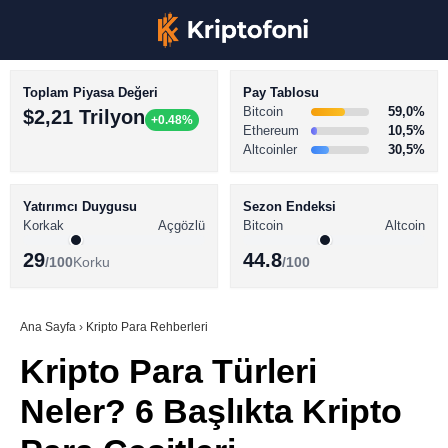
Toplam Piyasa Değeri
Pay Tablosu
Bitcoin
59,0%
$2,21 Trilyon
+0.48%
Ethereum
10,5%
Altcoinler
30,5%
KRİPTO PARA HABERLERİ
Facebook
BİTCOİN HABERLERİ
Yatırımcı Duygusu
Sezon Endeksi
Korkak
Açgözlü
Bitcoin
Altcoin
ALTCOİN HABERLERİ
29
44.8
/100
Korku
/100
AKADEMİ
Instagram
SÖZLÜK
Ana Sayfa
›
Kripto Para Rehberleri
Kripto Para Türleri
Youtube
Neler? 6 Başlıkta Kripto
TikTok