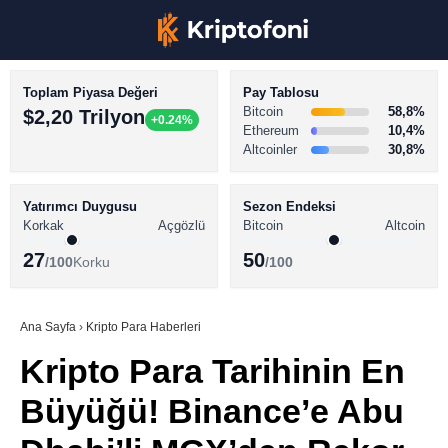
Toplam Piyasa Değeri
Pay Tablosu
Bitcoin
58,8%
$2,20 Trilyon
+0.24%
Ethereum
10,4%
Altcoinler
30,8%
KRİPTO PARA HABERLERİ
Facebook
BİTCOİN HABERLERİ
Yatırımcı Duygusu
Sezon Endeksi
Korkak
Açgözlü
Bitcoin
Altcoin
ALTCOİN HABERLERİ
27
50
/100
Korku
/100
AKADEMİ
Instagram
SÖZLÜK
Ana Sayfa
›
Kripto Para Haberleri
Kripto Para Tarihinin En
Youtube
Büyüğü! Binance’e Abu
TikTok