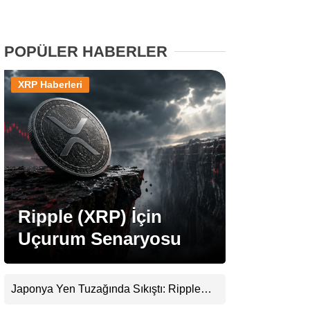
Stablecoin Haberleri
POPÜLER HABERLER
XRP Haberleri
Facebook
Instagram
Youtube
Ripple (XRP) İçin
Uçurum Senaryosu
TikTok
Pinterest
Japonya Yen Tuzağında Sıkıştı: Ripple
(XRP) Üçüncü Yol Olabilir mi?