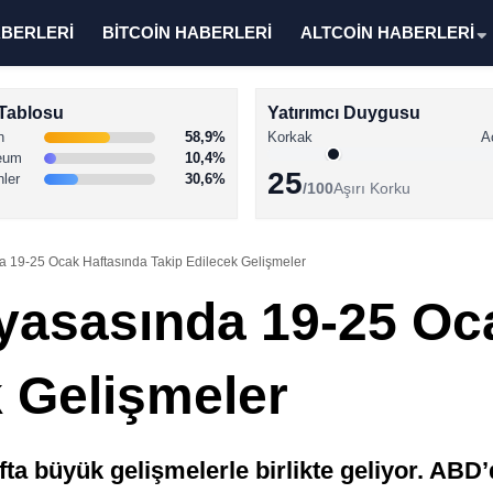
ABERLERİ
BİTCOİN HABERLERİ
ALTCOİN HABERLERİ
Tablosu
Yatırımcı Duygusu
n
58,9%
Korkak
A
eum
10,4%
25
nler
30,6%
/100
Aşırı Korku
a 19-25 Ocak Haftasında Takip Edilecek Gelişmeler
iyasasında 19-25 Oc
k Gelişmeler
fta büyük gelişmelerle birlikte geliyor. ABD