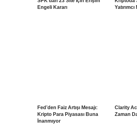
SPK’dan 23 Site İçin Erişim
Kriptoda 
Engeli Kararı
Yatırımcı 
Fed’den Faiz Artışı Mesajı:
Clarity A
Kripto Para Piyasası Buna
Zaman Da
İnanmıyor