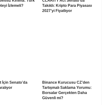
Sessiz Kırılma: Türk
CLARITY Act Senato’da
Neyi İzlemeli?
Takıldı: Kripto Para Piyasası
2027’yi Fiyatlıyor
ct İçin Senato’da
Binance Kurucusu CZ’den
ralıyor
Tartışmalı Saklama Yorumu:
Borsalar Gerçekten Daha
Güvenli mi?