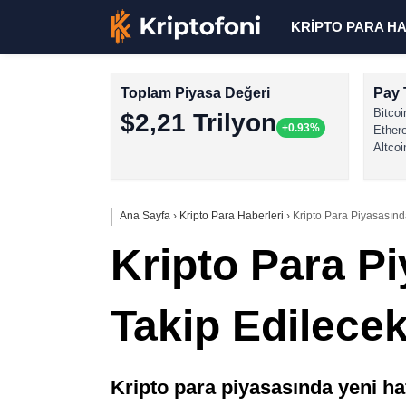
KRİPTO PARA H
Toplam Piyasa Değeri
Pay 
Bitcoi
$2,21 Trilyon
+0.93%
Ether
Altcoi
Ana Sayfa
›
Kripto Para Haberleri
›
Kripto Para Piyasasınd
Kripto Para P
Takip Edilece
Kripto para piyasasında yeni ha