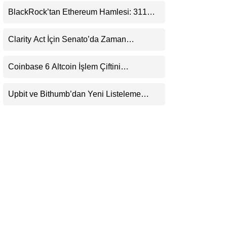
LinkedIn
BlackRock’tan Ethereum Hamlesi: 311
Milyar Dolarlık Nakit Serisi Zincire Taşındı
Telegram
Clarity Act İçin Senato’da Zaman
Daralıyor
Coinbase 6 Altcoin İşlem Çiftini
Durduracak
Upbit ve Bithumb’dan Yeni Listeleme
Hamlesi: HOME, META2 ve USDG
Geliyor