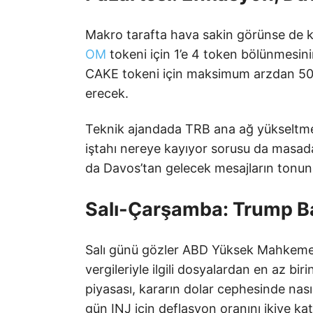
Makro tarafta hava sakin görünse de 
OM
tokeni için 1’e 4 token bölünmesin
CAKE tokeni için maksimum arzdan 50 m
erecek.
Teknik ajandada TRB ana ağ yükseltmes
iştahı nereye kayıyor sorusu da masada 
da Davos’tan gelecek mesajların tonun
Salı-Çarşamba: Trump Ba
Salı günü gözler ABD Yüksek Mahkeme
vergileriyle ilgili dosyalardan en az bi
piyasası, kararın dolar cephesinde nası
gün INJ için deflasyon oranını ikiye k