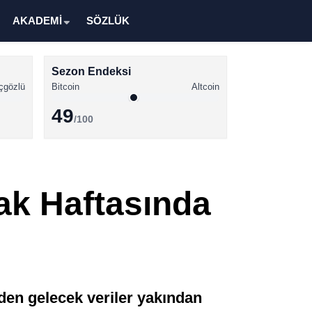
AKADEMİ
SÖZLÜK
Sezon Endeksi
çgözlü
Bitcoin
Altcoin
49
/100
Kripto Para Haberleri
Bitcoin Haberleri
ak Haftasında
Altcoin Haberleri
Ethereum Haberleri
Solana Haberleri
XRP Haberleri
’den gelecek veriler yakından
Memecoin Haberleri