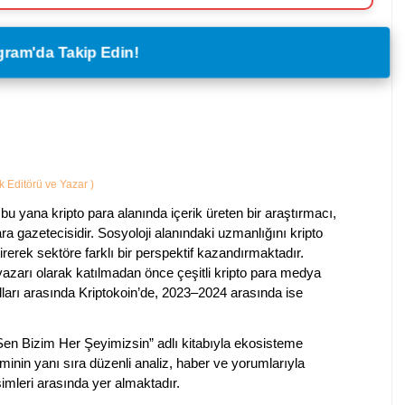
legram'da Takip Edin!
ik Editörü ve Yazar
)
bu yana kripto para alanında içerik üreten bir araştırmacı,
a gazetecisidir. Sosyoloji alanındaki uzmanlığını kripto
irerek sektöre farklı bir perspektif kazandırmaktadır.
 yazarı olarak katılmadan önce çeşitli kripto para medya
lları arasında Kriptokoin’de, 2023–2024 arasında ise
 Sen Bizim Her Şeyimizsin” adlı kitabıyla ekosisteme
iminin yanı sıra düzenli analiz, haber ve yorumlarıyla
isimleri arasında yer almaktadır.