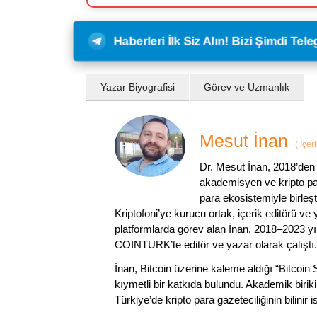
Haberleri İlk Siz Alın! Bizi Şimdi Te
Yazar Biyografisi
Görev ve Uzmanlık
Mesut İnan
(
İçer
Dr. Mesut İnan, 2018’den 
akademisyen ve kripto par
para ekosistemiyle birleşt
Kriptofoni’ye kurucu ortak, içerik editörü ve
platformlarda görev alan İnan, 2018–2023 yı
COINTURK’te editör ve yazar olarak çalıştı.
İnan, Bitcoin üzerine kaleme aldığı “Bitcoin
kıymetli bir katkıda bulundu. Akademik birik
Türkiye’de kripto para gazeteciliğinin bilinir 