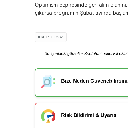
Optimism cephesinde geri alım planına
çıkarsa programın Şubat ayında başla
KRIPTO PARA
Bu içerikteki görseller Kriptofoni editoryal ek
Bize Neden Güvenebilirsini
Risk Bildirimi & Uyarısı