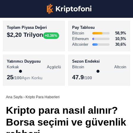
Toplam Piyasa Değeri
Pay Tablosu
Bitcoin
58,9%
$2,20 Trilyon
+0.36%
Ethereum
10,5%
Altcoinler
30,6%
KRİPTO PARA HABERLERİ
Facebook
BİTCOİN HABERLERİ
Yatırımcı Duygusu
Sezon Endeksi
Korkak
Açgözlü
Bitcoin
Altcoin
ALTCOİN HABERLERİ
25
47.9
/100
Aşırı Korku
/100
AKADEMİ
Instagram
SÖZLÜK
Ana Sayfa
›
Kripto Para Haberleri
Kripto para nasıl alınır?
Youtube
Borsa seçimi ve güvenlik
TikTok