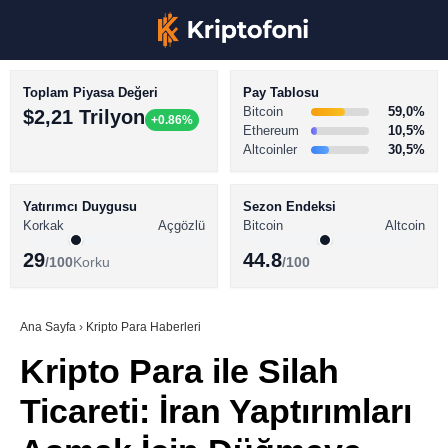
Toplam Piyasa Değeri
Pay Tablosu
Bitcoin
59,0%
$2,21 Trilyon
+0.86%
Ethereum
10,5%
Altcoinler
30,5%
KRİPTO PARA HABERLERİ
Facebook
BİTCOİN HABERLERİ
Yatırımcı Duygusu
Sezon Endeksi
Korkak
Açgözlü
Bitcoin
Altcoin
ALTCOİN HABERLERİ
29
44.8
/100
Korku
/100
AKADEMİ
Instagram
SÖZLÜK
Ana Sayfa
›
Kripto Para Haberleri
Kripto Para ile Silah
Youtube
Ticareti: İran Yaptırımları
TikTok