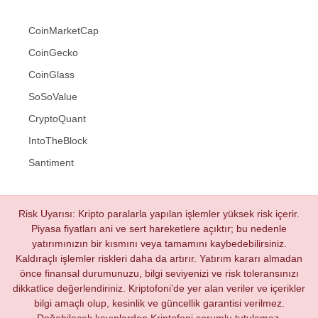
CoinMarketCap
CoinGecko
CoinGlass
SoSoValue
CryptoQuant
IntoTheBlock
Santiment
Risk Uyarısı: Kripto paralarla yapılan işlemler yüksek risk içerir.
Piyasa fiyatları ani ve sert hareketlere açıktır; bu nedenle
yatırımınızın bir kısmını veya tamamını kaybedebilirsiniz.
Kaldıraçlı işlemler riskleri daha da artırır. Yatırım kararı almadan
önce finansal durumunuzu, bilgi seviyenizi ve risk toleransınızı
dikkatlice değerlendiriniz. Kriptofoni’de yer alan veriler ve içerikler
bilgi amaçlı olup, kesinlik ve güncellik garantisi verilmez.
Doğabilecek kayıplardan Kriptofoni sorumlu tutulamaz.