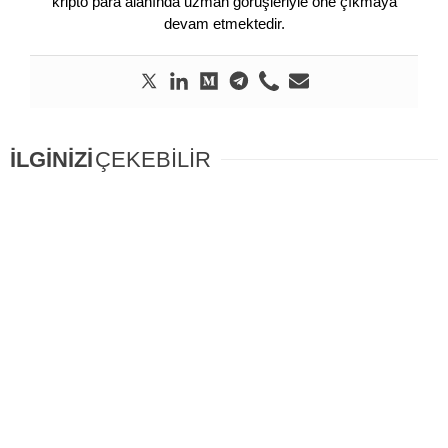
kripto para alanında uzman görüşleriyle öne çıkmaya
devam etmektedir.
İLGİNİZİ
ÇEKEBİLİR