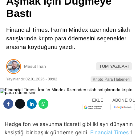
Aşmak İçin Düğmeye
Pinterest
Bastı
LinkedIn
Financial Times, İran’ın Mindex üzerinden silah
satışlarında kripto para ödemesini seçenekler
Telegram
arasına koyduğunu yazdı.
Mesut İnan
TÜM YAZILARI
Yayınlandı: 02.01.2026 - 09:02
Kripto Para Haberleri
EKLE
ABONE OL
Hedge fon ve savunma ticareti gibi iki ayrı dünyanın
kesiştiği bir başlık gündeme geldi.
Financial Times
1