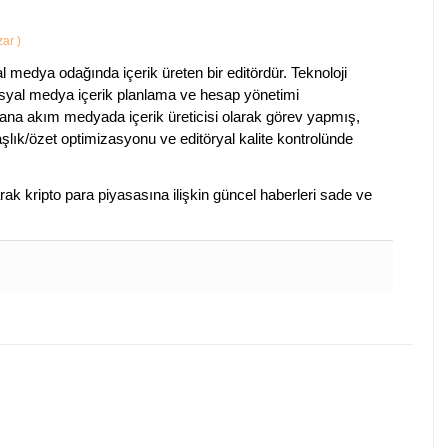
azar
)
al medya odağında içerik üreten bir editördür. Teknoloji
sosyal medya içerik planlama ve hesap yönetimi
na akım medyada içerik üreticisi olarak görev yapmış,
aşlık/özet optimizasyonu ve editöryal kalite kontrolünde
arak kripto para piyasasına ilişkin güncel haberleri sade ve