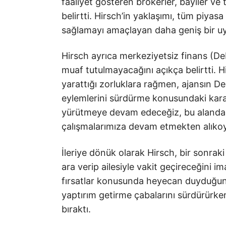
faaliyet gösteren brokerler, bayiler ve t
belirtti. Hirsch’in yaklaşımı, tüm piyas
sağlamayı amaçlayan daha geniş bir uyg
Hirsch ayrıca merkeziyetsiz finans (DeF
muaf tutulmayacağını açıkça belirtti. H
yarattığı zorluklara rağmen, ajansın De
eylemlerini sürdürme konusundaki kararl
yürütmeye devam edeceğiz, bu alanda ak
çalışmalarımıza devam etmekten alıkoy
İleriye dönük olarak Hirsch, bir sonr
ara verip ailesiyle vakit geçireceğini im
fırsatlar konusunda heyecan duyduğunu 
yaptırım getirme çabalarını sürdürürken
bıraktı.