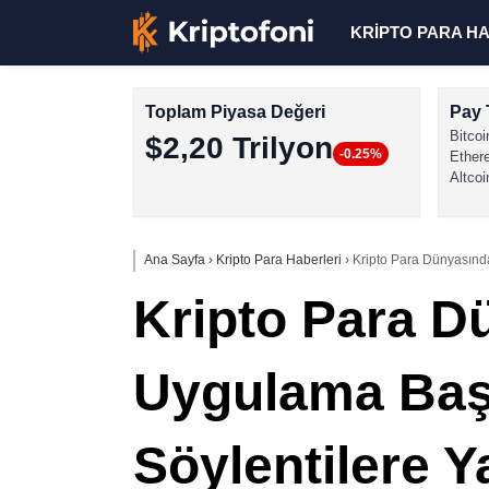
KRİPTO PARA H
Toplam Piyasa Değeri
Pay 
Bitcoi
$2,20 Trilyon
-0.25%
Ether
Altcoi
Ana Sayfa
›
Kripto Para Haberleri
›
Kripto Para Dünyasında
Kripto Para D
Uygulama Başka
Söylentilere Y