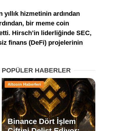
Stablecoin Haberleri
 yıllık hizmetinin ardından
n ardından, bir meme coin
tti. Hirsch’in liderliğinde SEC,
Facebook
iz finans (DeFi) projelerinin
POPÜLER HABERLER
Instagram
Altcoin Haberleri
Youtube
TikTok
Binance Dört İşlem
Pinterest
Çiftini Delist Ediyor: