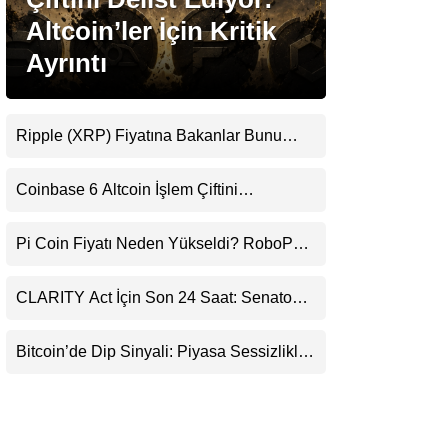
LinkedIn
Altcoin’ler İçin Kritik
Ayrıntı
Telegram
Ripple (XRP) Fiyatına Bakanlar Bunu
Kaçırıyor: Evernorth’tan Dikkat Çeken
Uyarı
Coinbase 6 Altcoin İşlem Çiftini
Durduracak
Pi Coin Fiyatı Neden Yükseldi? RoboPay
Ortaklığı ve Güncelleme İyimserliği
Destekledi
CLARITY Act İçin Son 24 Saat: Senato
Matematiği Kripto Para Piyasasının
Beklentisini Bozabilir
Bitcoin’de Dip Sinyali: Piyasa Sessizlikle
Sıkışıyor