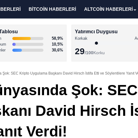
ABERLERİ
BİTCOİN HABERLERİ
ALTCOİN HABERLERİ
Tablosu
Yatırımcı Duygusu
n
58,9%
Korkak
A
eum
10,5%
29
nler
30,6%
/100
Korku
 Şok: SEC Kripto Uygulama Başkanı David Hirsch İstifa Etti ve Söylentilere Yanıt V
ünyasında Şok: SEC
nı David Hirsch İst
anıt Verdi!