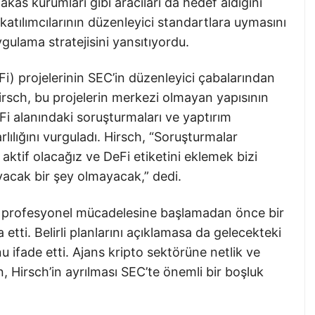
akas kurumları gibi aracıları da hedef aldığını
a katılımcılarının düzenleyici standartlara uymasını
ulama stratejisini yansıtıyordu.
i) projelerinin SEC’in düzenleyici çabalarından
irsch, bu projelerin merkezi olmayan yapısının
Fi alanındaki soruşturmaları ve yaptırım
ılığını vurguladı. Hirsch, “Soruşturmalar
tif olacağız ve DeFi etiketini eklemek bizi
acak bir şey olmayacak,” dedi.
aki profesyonel mücadelesine başlamadan önce bir
a etti. Belirli planlarını açıklamasa da gelecekteki
ifade etti. Ajans kripto sektörüne netlik ve
, Hirsch’in ayrılması SEC’te önemli bir boşluk