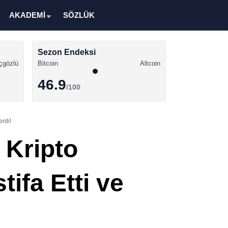
AKADEMİ
SÖZLÜK
Sezon Endeksi
çgözlü
Bitcoin
Altcoin
46.9
/100
Kripto Para Haberleri
erdi!
Bitcoin Haberleri
 Kripto
Altcoin Haberleri
Ethereum Haberleri
ifa Etti ve
Solana Haberleri
XRP Haberleri
Memecoin Haberleri