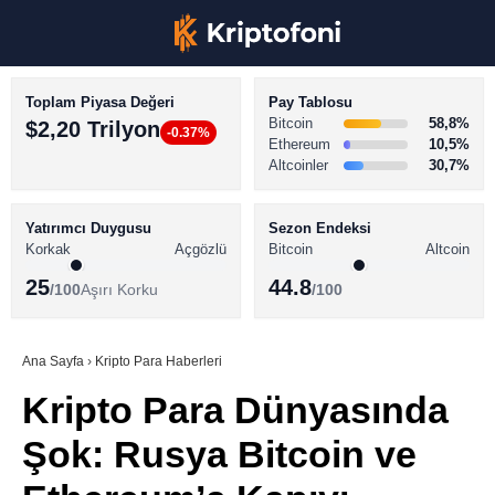
Toplam Piyasa Değeri
Pay Tablosu
Bitcoin
58,8%
$2,20 Trilyon
-0.37%
Ethereum
10,5%
Altcoinler
30,7%
KRİPTO PARA HABERLERİ
Facebook
BİTCOİN HABERLERİ
Yatırımcı Duygusu
Sezon Endeksi
Korkak
Açgözlü
Bitcoin
Altcoin
ALTCOİN HABERLERİ
25
44.8
/100
Aşırı Korku
/100
AKADEMİ
Instagram
SÖZLÜK
Ana Sayfa
›
Kripto Para Haberleri
Kripto Para Dünyasında
Youtube
Şok: Rusya Bitcoin ve
TikTok